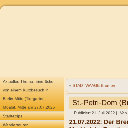
Aktuelles Thema: Eindrücke
«
STADTWAAGE Bremen
von einem Kurzbesuch in
Berlin-Mitte (Tiergarten,
St.-Petri-Dom (
Moabit, Mitte am 27.07.2025
Publiziert
21. Juli 2022
|
Von
Städtetrips
21.07.2022: Der Br
Wandertouren