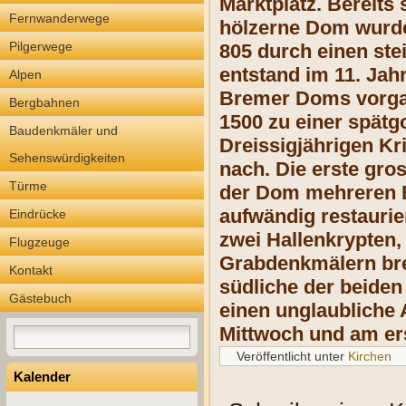
Marktplatz. Bereits 
Fernwanderwege
hölzerne Dom wurde
Pilgerwege
805 durch einen st
entstand im 11. Jahr
Alpen
Bremer Doms vorgab
Bergbahnen
1500 zu einer spät
Baudenkmäler und
Dreissigjährigen Kr
Sehenswürdigkeiten
nach. Die erste gros
Türme
der Dom mehreren B
aufwändig restaurie
Eindrücke
zwei Hallenkrypten,
Flugzeuge
Grabdenkmälern bre
Kontakt
südliche der beiden
Gästebuch
einen unglaubliche
Mittwoch und am er
Veröffentlicht unter
Kirchen
Kalender