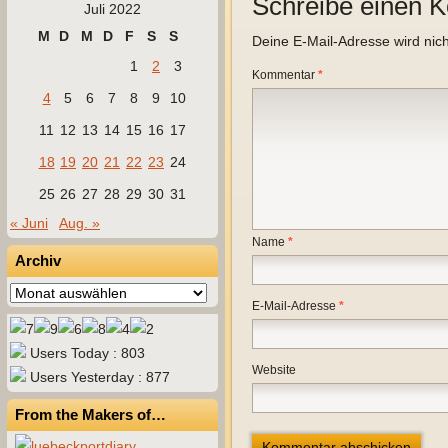
Schreibe einen 
Juli 2022
M
D
M
D
F
S
S
Deine E-Mail-Adresse wird nicht
1
2
3
Kommentar
*
4
5
6
7
8
9
10
11
12
13
14
15
16
17
18
19
20
21
22
23
24
25
26
27
28
29
30
31
« Juni
Aug. »
Name
*
Archiv
Archiv
E-Mail-Adresse
*
Users Today : 803
Website
Users Yesterday : 877
From the Makers of…