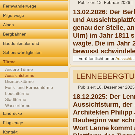
Publiziert
13. Februar 2026
|
Fernwanderwege
13.02.2026: Der Be
Pilgerwege
und Aussichtsplattf
Alpen
genau der Stelle, a
Bergbahnen
Ulm) im Jahr 1811 
wagte. Die im Jahr 2
Baudenkmäler und
bewusst schwindele
Sehenswürdigkeiten
Veröffentlicht unter
Aussichts
Türme
Andere Türme
LENNEBERGTUR
Aussichtstürme
Bismarcktürme
Publiziert
18. Dezember 2025
Funk- und Fernsehtürme
Leuchttürme
18.12.2025: Der Le
Stadttürme
Aussichtsturm, der 
Wassertürme
Architekten Philipp
Eindrücke
Baubeginn war schon
Flugzeuge
Wort Lenne kommt a
Kontakt