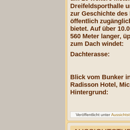
Dreifeldsporthalle 
zur Geschichte des
öffentlich zugängli
bietet. Auf über 1
560 Meter langer, ü
zum Dach windet:
Dachterasse:
Blick vom Bunker i
Radisson Hotel, Mic
Hintergrund:
Veröffentlicht unter
Aussichts