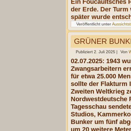
Ein Foucaultsches P
der Erde. Der Turm 
später wurde entsch
Veröffentlicht unter
Aussichts
GRÜNER BUNKER
Publiziert
2. Juli 2025
|
Von
W
02.07.2025: 1943 w
Zwangsarbeitern err
für etwa 25.000 Me
sollte der Flakturm 
Zweiten Weltkrieg z
Nordwestdeutsche Ru
Tagesschau sendete
Studios, Kammerkon
Bunker um fünf abg
um 20 weitere Meter