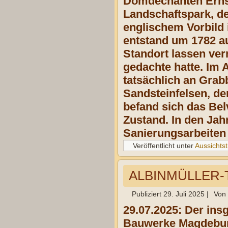
Domdechanten Ernst 
Landschaftspark, d
englischem Vorbild 
entstand um 1782 a
Standort lassen ve
gedachte hatte. Im 
tatsächlich an Grab
Sandsteinfelsen, de
befand sich das Be
Zustand. In den Jah
Sanierungsarbeiten
Veröffentlicht unter
Aussichts
ALBINMÜLLER-
Publiziert
29. Juli 2025
|
Von
29.07.2025: Der ins
Bauwerke Magdeburg