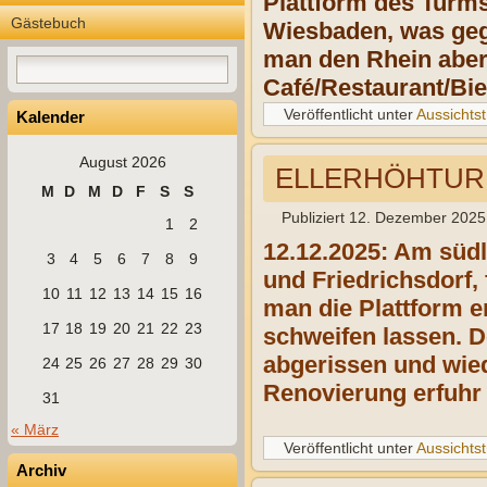
Plattform des Turms
Gästebuch
Wiesbaden, was geg
man den Rhein aber
Café/Restaurant/Bie
Veröffentlicht unter
Aussichts
Kalender
August 2026
ELLERHÖHTURM
M
D
M
D
F
S
S
Publiziert
12. Dezember 2025
1
2
12.12.2025: Am süd
3
4
5
6
7
8
9
und Friedrichsdorf,
10
11
12
13
14
15
16
man die Plattform e
17
18
19
20
21
22
23
schweifen lassen. D
abgerissen und wiede
24
25
26
27
28
29
30
Renovierung erfuhr 
31
« März
Veröffentlicht unter
Aussichts
Archiv