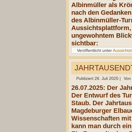
Albinmüller als Kr
nach den Gedanken 
des Albinmüller-Tu
Aussichtsplattform,
ungewohntem Blickw
sichtbar:
Veröffentlicht unter
Aussichts
JAHRTAUSENDT
Publiziert
26. Juli 2025
|
Von
26.07.2025: Der Jah
Der Entwurf des Tu
Staub. Der Jahrtau
Magdeburger Elbauen
Wissenschaften mit 
kann man durch ein