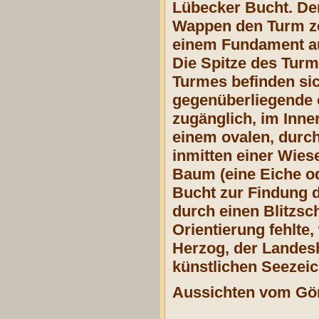
Lübecker Bucht.
De
Wappen den Turm zei
einem Fundament au
Die Spitze des Turm
Turmes befinden sic
gegenüberliegende o
zugänglich, im Inner
einem ovalen, durch
inmitten einer Wies
Baum (eine Eiche od
Bucht zur Findung 
durch einen Blitzsc
Orientierung fehlt
Herzog, der Landes
künstlichen Seezei
Aussichten vom Göm