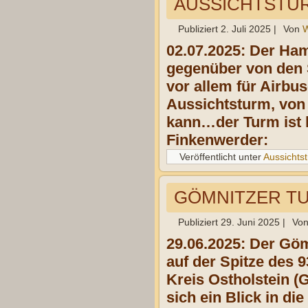
AUSSICHTSTUR
Publiziert
2. Juli 2025
|
Von
W
02.07.2025: Der Ham
gegenüber von den 
vor allem für Airbu
Aussichtsturm, von 
kann…der Turm ist 
Finkenwerder:
Veröffentlicht unter
Aussichts
GÖMNITZER TU
Publiziert
29. Juni 2025
|
Vo
29.06.2025: Der Göm
auf der Spitze des
Kreis Ostholstein (
sich ein Blick in d