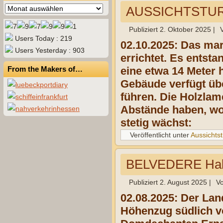
Archiv
AUSSICHTSTUR
Publiziert
2. Oktober 2025
|
Users Today : 219
02.10.2025: Das ma
Users Yesterday : 903
errichtet. Es ents
From the Makers of…
eine etwa 14 Meter 
Gebäude verfügt übe
führen. Die Holzlam
Abstände haben, wod
stetig wächst:
Veröffentlicht unter
Aussichts
BELVEDERE Halb
Publiziert
2. August 2025
|
V
02.08.2025:
Der Lan
Höhenzug südlich v