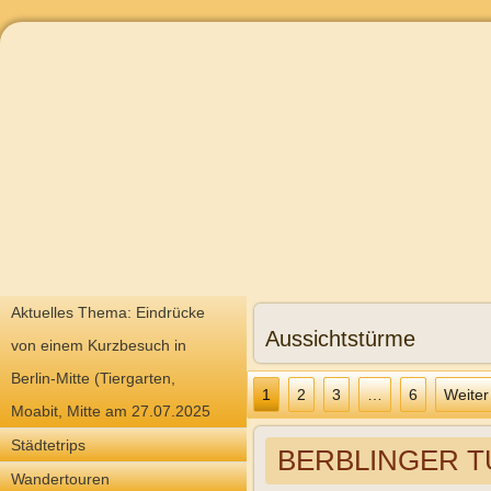
Aktuelles Thema: Eindrücke
Aussichtstürme
von einem Kurzbesuch in
Berlin-Mitte (Tiergarten,
1
2
3
…
6
Weiter
Moabit, Mitte am 27.07.2025
Städtetrips
BERBLINGER T
Wandertouren