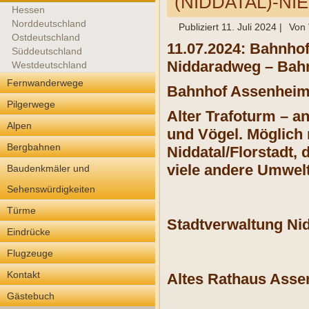
(NIDDATAL)-NI
Hessen
Norddeutschland
Publiziert
11. Juli 2024
|
Von
Ostdeutschland
11.07.2024: Bahnho
Süddeutschland
Niddaradweg – Bahn
Westdeutschland
Fernwanderwege
Bahnhof Assenheim
Pilgerwege
Alter Trafoturm – a
Alpen
und Vögel. Möglich 
Bergbahnen
Niddatal/Florstadt,
viele andere Umwelt
Baudenkmäler und
Sehenswürdigkeiten
Türme
Stadtverwaltung Nid
Eindrücke
Flugzeuge
Kontakt
Altes Rathaus Asse
Gästebuch