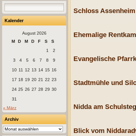
Schloss Assenheim
Kalender
August 2026
Ehemalige Rentka
M
D
M
D
F
S
S
1
2
Evangelische Pfarr
3
4
5
6
7
8
9
10
11
12
13
14
15
16
17
18
19
20
21
22
23
Stadtmühle und Sil
24
25
26
27
28
29
30
31
Nidda am Schulste
« März
Archiv
Archiv
Blick vom Niddarad