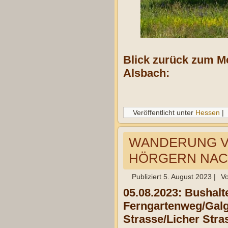
Blick zurück zum M
Alsbach:
Veröffentlicht unter
Hessen
|
WANDERUNG V
HÖRGERN NACH 
Publiziert
5. August 2023
|
V
05.08.2023: Bushal
Ferngartenweg/Galg
Strasse/Licher Stra