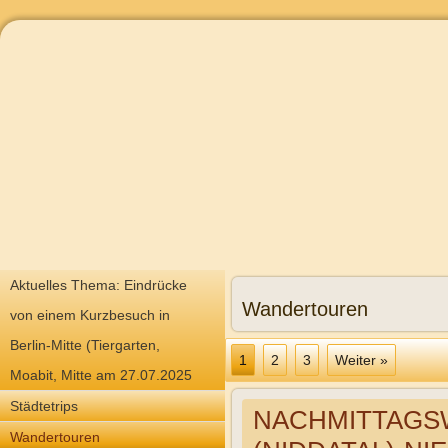
Aktuelles Thema: Eindrücke
Wandertouren
von einem Kurzbesuch in
Berlin-Mitte (Tiergarten,
1
2
3
Weiter »
Moabit, Mitte am 27.07.2025
Städtetrips
NACHMITTAGSW
Wandertouren