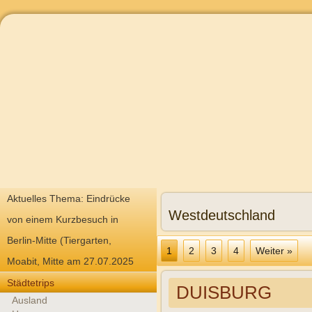
Aktuelles Thema: Eindrücke
Westdeutschland
von einem Kurzbesuch in
Berlin-Mitte (Tiergarten,
1
2
3
4
Weiter »
Moabit, Mitte am 27.07.2025
Städtetrips
DUISBURG
Ausland