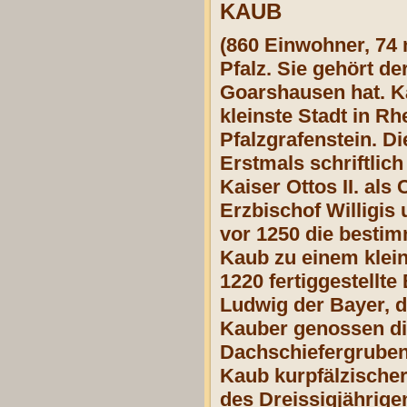
KAUB
(860 Einwohner, 74 
Pfalz. Sie gehört d
Goarshausen hat. Ka
kleinste Stadt in R
Pfalzgrafenstein. Di
Erstmals schriftlic
Kaiser Ottos II. als
Erzbischof Willigis
vor 1250 die bestim
Kaub zu einem klei
1220 fertiggestellte
Ludwig der Bayer, d
Kauber genossen die
Dachschiefergruben 
Kaub kurpfälzische
des
Dreissigjährige