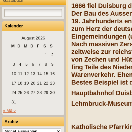
Gästebuch
1666 fiel Duisburg 
Der Bau des Aussenk
19. Jahrhunderts e
Kalender
zum Herz der deuts
Eingemeindungen (u
August 2026
Nach massiven Zers
M
D
M
D
F
S
S
zeitweise zur reich
1
2
von Zechen und Hüt
3
4
5
6
7
8
9
fing Teile des Nied
Warenverkehr. Ehem
10
11
12
13
14
15
16
Bestes Beispiel ist
17
18
19
20
21
22
23
Hauptbahnhof Duis
24
25
26
27
28
29
30
31
Lehmbruck-Museu
« März
Archiv
Katholische Pfarrki
Archiv