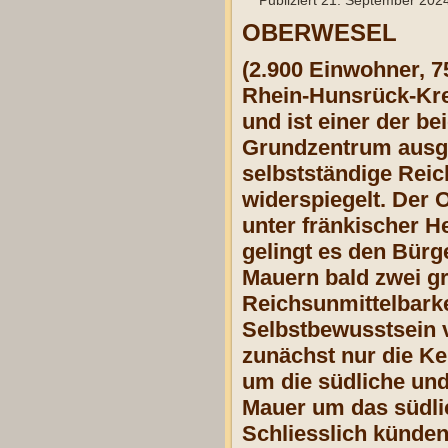
Publiziert
21. September 202
OBERWESEL
(2.900 Einwohner, 75
Rhein-Hunsrück-Kre
und ist einer der b
Grundzentrum ausge
selbstständige Rei
widerspiegelt. Der 
unter fränkischer He
gelingt es den Bürge
Mauern bald zwei gr
Reichsunmittelbarkei
Selbstbewusstsein v
zunächst nur die Ke
um die südliche und
Mauer um das südlic
Schliesslich künde