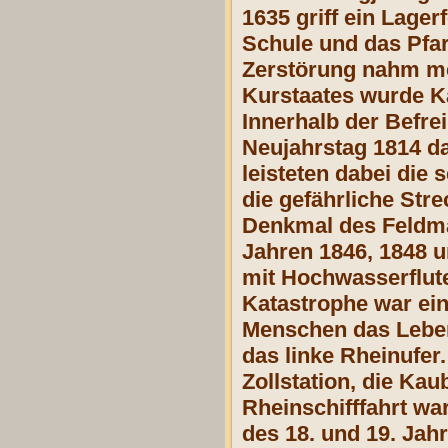
1635 griff ein Lager
Schule und das Pfa
Zerstörung nahm me
Kurstaates wurde K
Innerhalb der Befre
Neujahrstag 1814 da
leisteten dabei die
die gefährliche Str
Denkmal des Feldmar
Jahren 1846, 1848 
mit Hochwasserflute
Katastrophe war ein
Menschen das Leben
das linke Rheinufer
Zollstation, die Kau
Rheinschifffahrt w
des 18. und 19. Jah