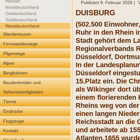
Hessen
Publiziert
9. Februar 2026
|
Norddeutschland
DUISBURG
Ostdeutschland
Süddeutschland
(502.500 Einwohner,
Westdeutschland
Ruhr in den Rhein i
Wandertouren
Stadt gehört dem La
Fernwanderwege
Regionalverbands Ru
Pilgerwege
Düsseldorf, Dortmun
Alpen
In der Landesplanu
Düsseldorf eingestu
Bergbahnen
15.Platz ein. Die C
Baudenkmäler und
als Wikinger dort ü
Sehenswürdigkeiten
einem florierenden 
Türme
Rheins weg von der 
Eindrücke
einen langen Nieder
Reichsstadt an die 
Flugzeuge
und arbeitete ab 15
Kontakt
Atlanten.1655 wurde