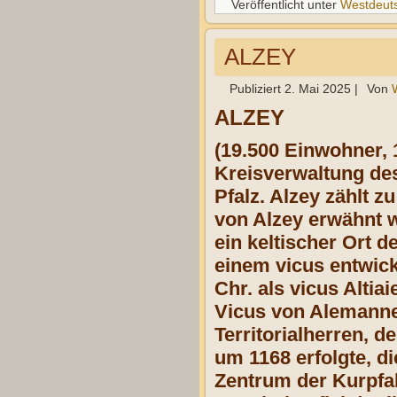
Veröffentlicht unter
Westdeut
ALZEY
Publiziert
2. Mai 2025
|
Von
ALZEY
(19.500 Einwohner, 
Kreisverwaltung de
Pfalz. Alzey zählt 
von Alzey erwähnt w
ein keltischer Ort d
einem vicus entwick
Chr. als vicus Alti
Vicus von Alemannen
Territorialherren, 
um 1168 erfolgte, d
Zentrum der Kurpfa