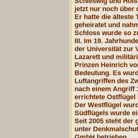
Schleswig und Holst
jetzt nur noch über 
Er hatte die ältest
geheiratet und nahm
Schloss wurde so z
III. Im 19. Jahrhun
der Universität zur
Lazarett und militä
Prinzen Heinrich vo
Bedeutung. Es wurde
Luftangriffen des Z
nach einem Angriff 
errichtete Ostflüge
Der Westflügel wurd
Südflügels wurde ei
Seit 2005 steht der
unter Denkmalschut
GmbH betrieben.