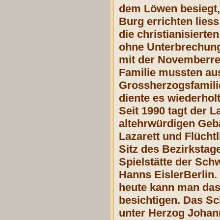
dem Löwen besiegt,
Burg errichten liess
die christianisiert
ohne Unterbrechung
mit der Novemberrev
Familie mussten a
Grossherzogsfamili
diente es wiederhol
Seit 1990 tagt der
altehrwürdigen Geb
Lazarett und Flücht
Sitz des Bezirkstag
Spielstätte der Sch
Hanns EislerBerlin
heute kann man das
besichtigen. Das S
unter Herzog Johann