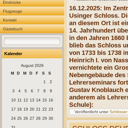
Eindrücke
16.12.2025: Im Zent
Flugzeuge
Usinger Schloss. Di
Kontakt
an diesem Ort ist e
Gästebuch
14. Jahrhundert übe
in den Jahren 1660 
blieb das Schloss u
von 1733 bis 1738 i
Kalender
Heinrich I. von Na
August 2026
vernichtete ein Gro
M
D
M
D
F
S
S
Nebengebäude des S
Lehrerseminars fort
1
2
Gustav Knoblauch ei
3
4
5
6
7
8
9
anderem als Lehrer
10
11
12
13
14
15
16
Schule):
17
18
19
20
21
22
23
Veröffentlicht unter
Schlösser
24
25
26
27
28
29
30
31