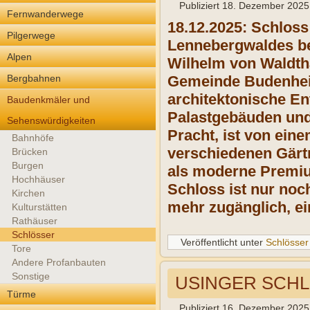
Publiziert
18. Dezember 2025
Fernwanderwege
18.12.2025: Schloss
Pilgerwege
Lennebergwaldes bei
Alpen
Wilhelm von Waldtha
Bergbahnen
Gemeinde Budenheim 
architektonische En
Baudenkmäler und
Palastgebäuden und
Sehenswürdigkeiten
Pracht, ist von ein
Bahnhöfe
verschiedenen Gärtn
Brücken
Burgen
als moderne Premiu
Hochhäuser
Schloss ist nur noc
Kirchen
mehr zugänglich, ei
Kulturstätten
Rathäuser
Schlösser
Veröffentlicht unter
Schlösser
Tore
Andere Profanbauten
Sonstige
USINGER SCH
Türme
Publiziert
16. Dezember 2025