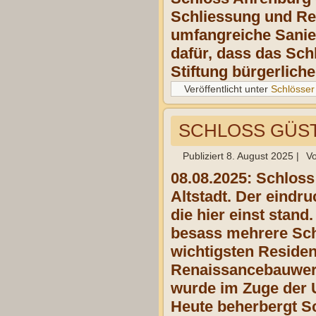
Schliessung und Re
umfangreiche Sanie
dafür, dass das Sch
Stiftung bürgerlic
Veröffentlicht unter
Schlösser
SCHLOSS GÜ
Publiziert
8. August 2025
|
V
08.08.2025: Schloss
Altstadt. Der eindr
die hier einst stan
besass mehrere Schl
wichtigsten Reside
Renaissancebauwerk
wurde im Zuge der 
Heute beherbergt S