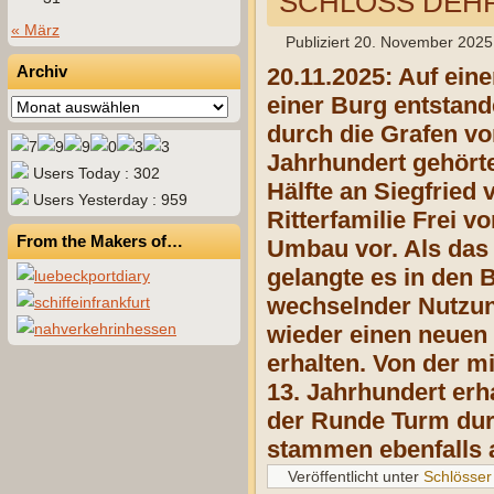
SCHLOSS DEHRN
« März
Publiziert
20. November 2025
Archiv
20.11.2025: Auf ein
einer Burg entstan
Archiv
durch die Grafen vo
Jahrhundert gehörte
Users Today : 302
Hälfte an Siegfried
Users Yesterday : 959
Ritterfamilie Frei 
From the Makers of…
Umbau vor. Als das 
gelangte es in den 
wechselnder Nutzung
wieder einen neuen 
erhalten. Von der m
13. Jahrhundert erh
der Runde Turm durc
stammen ebenfalls 
Veröffentlicht unter
Schlösser