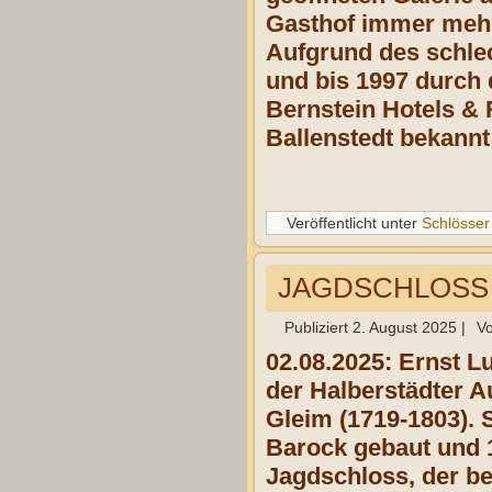
Gasthof immer mehr
Aufgrund des schle
und bis 1997 durch 
Bernstein Hotels & 
Ballenstedt bekannt
Veröffentlicht unter
Schlösser
JAGDSCHLOSS S
Publiziert
2. August 2025
|
V
02.08.2025: Ernst L
der Halberstädter 
Gleim (1719-1803).
Barock gebaut und 
Jagdschloss, der be