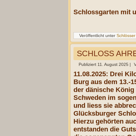
Schlossgarten mit u
Veröffentlicht unter
Schlösser
SCHLOSS AHR
Publiziert
11. August 2025
|
11.08.2025:
Drei Kil
Burg aus dem 13.-1
der dänische König 
Schweden im sogena
und liess sie abbre
Glücksburger Schlos
Hierzu gehörten auc
entstanden die Guts