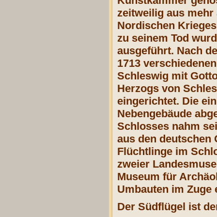
Kunstkammer genoss
zeitweilig aus mehr
Nordischen Krieges 
zu seinem Tod wurde
ausgeführt. Nach d
1713 verschiedenen
Schleswig mit Gotto
Herzogs von Schlesw
eingerichtet. Die e
Nebengebäude abger
Schlosses nahm sein
aus den deutschen 
Flüchtlinge im Schl
zweier Landesmusee
Museum für Archäol
Umbauten im Zuge e
Der Südflügel ist d