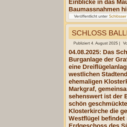
Einblicke in das M
Baumassnahmen hier
Veröffentlicht unter
Schlösser
SCHLOSS BAL
Publiziert
4. August 2025
|
V
04.08.2025:
Das Schl
Burganlage der Graf
eine Dreiflügelanla
westlichen Stadten
ehemaligen Klosterk
Markgraf, gemeinsa
sehenswert ist der E
schön geschmückten 
Klosterkirche die g
Westflügel befindet
Erdgeschoss des Süd