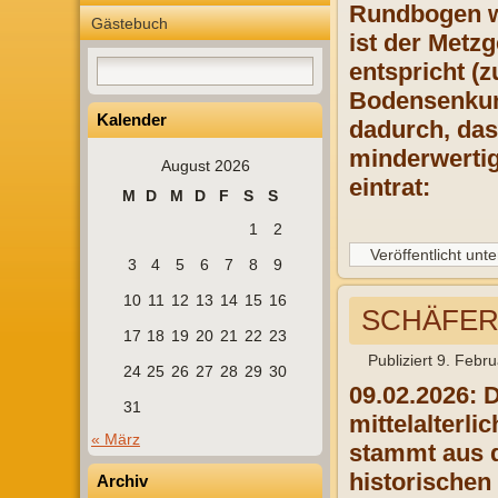
Rundbogen wi
Gästebuch
ist der Metz
entspricht (z
Bodensenkun
Kalender
dadurch, das
minderwertig
August 2026
eintrat:
M
D
M
D
F
S
S
1
2
Veröffentlicht unte
3
4
5
6
7
8
9
10
11
12
13
14
15
16
SCHÄFER
17
18
19
20
21
22
23
Publiziert
9. Febru
24
25
26
27
28
29
30
09.02.2026: 
31
mittelalterl
« März
stammt aus d
historischen
Archiv