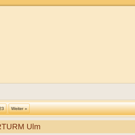
23
Weiter »
TURM Ulm