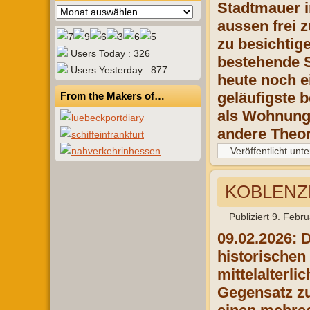
Stadtmauer i
Archiv
aussen frei 
zu besichtig
Users Today : 326
bestehende S
Users Yesterday : 877
heute noch e
geläufigste 
From the Makers of…
als Wohnun
andere Theor
Veröffentlicht unte
KOBLENZE
Publiziert
9. Febru
09.02.2026: 
historischen
mittelalterl
Gegensatz zu