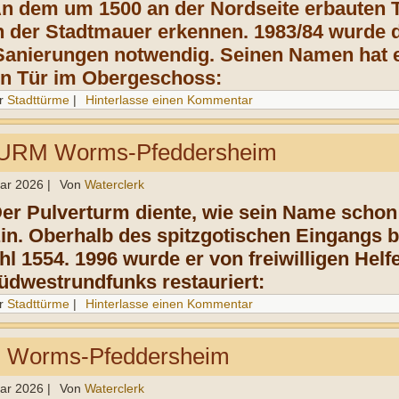
An dem um 1500 an der Nordseite erbauten 
n der Stadtmauer erkennen. 1983/84 wurde d
Sanierungen notwendig. Seinen Namen hat e
en Tür im Obergeschoss:
r
Stadttürme
|
Hinterlasse einen Kommentar
RM Worms-Pfeddersheim
uar 2026
|
Von
Waterclerk
er Pulverturm diente, wie sein Name schon v
n. Oberhalb des spitzgotischen Eingangs be
hl 1554. 1996 wurde er von freiwilligen Hel
üdwestrundfunks restauriert:
r
Stadttürme
|
Hinterlasse einen Kommentar
Worms-Pfeddersheim
uar 2026
|
Von
Waterclerk