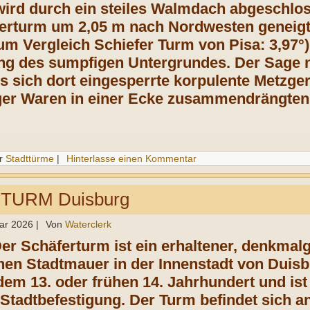
rd durch ein steiles Walmdach abgeschlos
gerturm um 2,05 m nach Nordwesten geneigt
um Vergleich Schiefer Turm von Pisa: 3,97°)
g des sumpfigen Untergrundes. Der Sage n
s sich dort eingesperrte korpulente Metzge
er Waren in einer Ecke zusammendrängten,
r
Stadttürme
|
Hinterlasse einen Kommentar
TURM Duisburg
ar 2026
|
Von
Waterclerk
Der Schäferturm
ist ein erhaltener, denkma
ichen Stadtmauer in der Innenstadt von Duis
em 13. oder frühen 14. Jahrhundert
und ist
 Stadtbefestigung. Der Turm befindet sich a