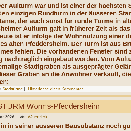
Der Aulturm war und ist einer der höchsten
en einzigen Rundturm in der äusseren Stadt
 Name, der auch sonst für runde Türme in al
heimer Aulturm galt in früherer Zeit als da
eute ist er infolge der Wohnnutzung einer 
s alten Pfeddersheim. Der Turm ist aus B
mes fehlen. Die vorhandenen Fenster sind
nachträglich eingebaut worden. Vom Aultur
emalige Stadtgraben als ausgeprägter Gelän
ieser Graben an die Anwohner verkauft, die
en:
r
Stadttürme
|
Hinterlasse einen Kommentar
TURM Worms-Pfeddersheim
uar 2026
|
Von
Waterclerk
Ein in seiner äusseren Bausubs­tanz noch gu