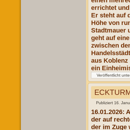
einen mehrec
errichtet un
Er steht auf
Höhe von ru
Stadtmauer u
geht auf ein
zwischen den
Handelsstädt
aus Koblenz 
ein Einheimi
Veröffentlicht unte
ECKTURM 
Publiziert
16. Jan
16.01.2026: 
der auf rech
der im Zuge 