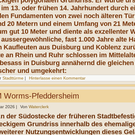
kigen polygonalen Grundriss. Er wurde urs
d im 13. oder frühen 14. Jahrhundert durch
 den Fundamenten von zwei noch älteren T
nd 20 Metern
und einem Umfang von 21 Meter
m gut 10 Meter und diente als exzellente
e aussergewöhnliche, fast 1.000 Jahre alte 
 Kaufleuten aus Duisburg und Koblenz zur
e an Rhein und Ruhr schlossen im Mittelalt
besass in Duisburg annähernd die gleichen
scher und umgekehrt:
r
Stadttürme
|
Hinterlasse einen Kommentar
Worms-Pfeddersheim
uar 2026
|
Von
Waterclerk
An der Südostecke der früheren Stadtbefesti
teckigem Grundriss in­nerhalb des ehemali
weiterer Nutzungsentwicklungen die­ses Gelän