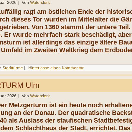
ruar 2026
|
Von
Waterclerk
Auffällig ragt am östlichen Ende der histori
rch dieses Tor wurden im Mittelalter die Gä
etrieben. Von 1360 stammt der untere Teil. A
. Er wurde mehrfach stark beschädigt, aber
sturm ist allerdings das einzige ältere Bau
 Umfeld im Zweiten Weltkrieg dem Erdbode
r
Stadttürme
|
Hinterlasse einen Kommentar
TURM Ulm
ruar 2026
|
Von
Waterclerk
er Metzgerturm ist ein heute noch erhaltenes
gung an der Donau. Der quadratische Backs
0 als Auslass der staufischen Stadtbefest
 dem Schlachthaus der Stadt, errichtet. D