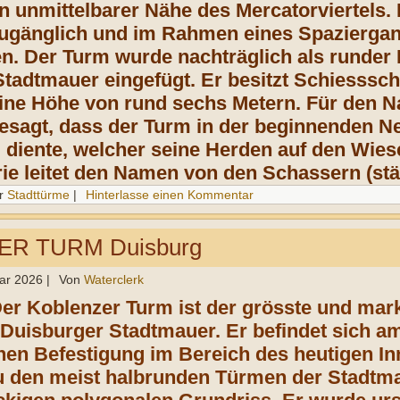
n unmittelbarer Nähe des Mercatorviertels.
zugänglich und im Rahmen eines Spaziergan
en. Der Turm wurde nachträglich als runder 
tadtmauer eingefügt. Er besitzt Schiesssch
ine Höhe von rund sechs Metern. Für den Na
besagt, dass der Turm in der beginnenden N
g
diente, welcher seine Herden auf den Wies
ie leitet den Namen von den Schassern (st
r
Stadttürme
|
Hinterlasse einen Kommentar
R TURM Duisburg
ar 2026
|
Von
Waterclerk
Der Koblenzer Turm
ist der grösste und mar
 Duisburger Stadtmauer. Er befindet sich a
ichen Befestigung im Bereich des heutigen 
 den meist halbrunden Türmen der Stadtma