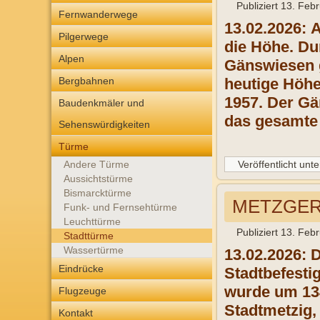
Publiziert
13. Feb
Fernwanderwege
13.02.2026: 
Pilgerwege
die Höhe. Du
Alpen
Gänswiesen g
Bergbahnen
heutige Höhe
1957. Der Gän
Baudenkmäler und
das gesamte
Sehenswürdigkeiten
Türme
Andere Türme
Veröffentlicht unte
Aussichtstürme
Bismarcktürme
METZGER
Funk- und Fernsehtürme
Leuchttürme
Publiziert
13. Feb
Stadttürme
Wassertürme
13.02.2026: D
Eindrücke
Stadtbefesti
wurde um 134
Flugzeuge
Stadtmetzig,
Kontakt