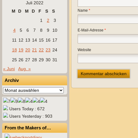
Juli 2022
Name
*
M
D
M
D
F
S
S
1
2
3
4
5
6
7
8
9
10
E-Mail-Adresse
*
11
12
13
14
15
16
17
18
19
20
21
22
23
24
Website
25
26
27
28
29
30
31
« Juni
Aug. »
Archiv
Archiv
Users Today : 672
Users Yesterday : 903
From the Makers of…