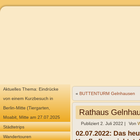
Aktuelles Thema: Eindrücke
«
BUTTENTURM Gelnhausen
von einem Kurzbesuch in
Berlin-Mitte (Tiergarten,
Rathaus Gelnha
Moabit, Mitte am 27.07.2025
Publiziert
2. Juli 2022
|
Von
W
Städtetrips
02.07.2022:
Das heu
Wandertouren