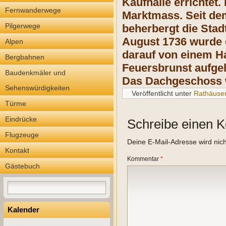
Kaufhalle errichtet.
Fernwanderwege
Marktmass. Seit dem
Pilgerwege
beherbergt die Stad
August 1736 wurde 
Alpen
darauf von einem
H
Bergbahnen
Feuersbrunst aufge
Baudenkmäler und
Das Dachgeschoss
Sehenswürdigkeiten
Veröffentlicht unter
Rathäuse
Türme
Eindrücke
Schreibe einen 
Flugzeuge
Deine E-Mail-Adresse wird nicht
Kontakt
Kommentar
*
Gästebuch
Kalender