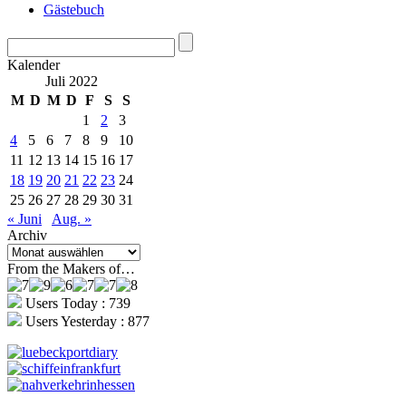
Gästebuch
Kalender
Juli 2022
M
D
M
D
F
S
S
1
2
3
4
5
6
7
8
9
10
11
12
13
14
15
16
17
18
19
20
21
22
23
24
25
26
27
28
29
30
31
« Juni
Aug. »
Archiv
Archiv
From the Makers of…
Users Today : 739
Users Yesterday : 877