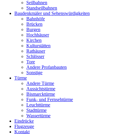
Seilbahnen
Standseilbahnen
Baudenkmäler und Sehenswürdigkeiten
Bahnhöfe
Brücken
Burgen
Hochhäuser
Kirchen
Kulturstätten
Rathäuser
Schlösser
Tore
Andere Profanbauten
Sonstige
Türme
Andere Türme
Aussichtstürme
Bismarcktürme
Funk- und Fernsehtürme
Leuchttürme
Stadttürme
Wassertürme
Eindrücke
Flugzeuge
Kontakt