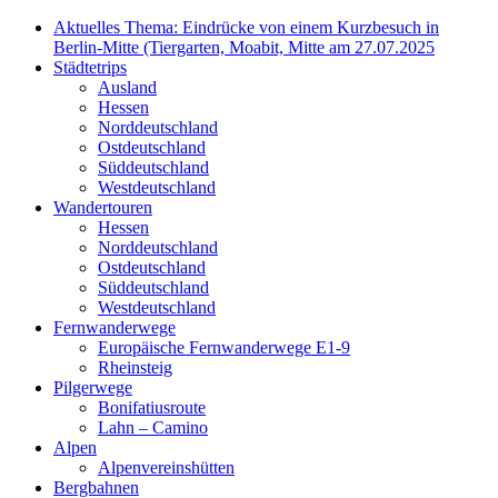
Aktuelles Thema: Eindrücke von einem Kurzbesuch in
Berlin-Mitte (Tiergarten, Moabit, Mitte am 27.07.2025
Städtetrips
Ausland
Hessen
Norddeutschland
Ostdeutschland
Süddeutschland
Westdeutschland
Wandertouren
Hessen
Norddeutschland
Ostdeutschland
Süddeutschland
Westdeutschland
Fernwanderwege
Europäische Fernwanderwege E1-9
Rheinsteig
Pilgerwege
Bonifatiusroute
Lahn – Camino
Alpen
Alpenvereinshütten
Bergbahnen