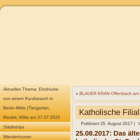
Aktuelles Thema: Eindrücke
«
BLAUER KRAN Offenbach am
von einem Kurzbesuch in
Berlin-Mitte (Tiergarten,
Katholische Filia
Moabit, Mitte am 27.07.2025
Publiziert
25. August 2017
|
Städtetrips
25.08.2017: Das ält
Wandertouren