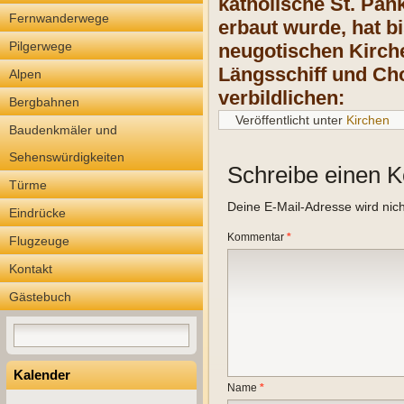
katholische St. Pan
Fernwanderwege
erbaut wurde, hat bi
Pilgerwege
neugotischen Kirche
Längsschiff und Cho
Alpen
verbildlichen:
Bergbahnen
Veröffentlicht unter
Kirchen
Baudenkmäler und
Sehenswürdigkeiten
Schreibe einen 
Türme
Deine E-Mail-Adresse wird nicht
Eindrücke
Kommentar
*
Flugzeuge
Kontakt
Gästebuch
Kalender
Name
*