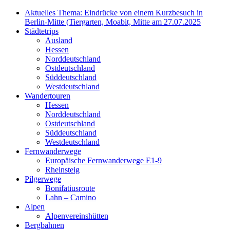
Aktuelles Thema: Eindrücke von einem Kurzbesuch in
Berlin-Mitte (Tiergarten, Moabit, Mitte am 27.07.2025
Städtetrips
Ausland
Hessen
Norddeutschland
Ostdeutschland
Süddeutschland
Westdeutschland
Wandertouren
Hessen
Norddeutschland
Ostdeutschland
Süddeutschland
Westdeutschland
Fernwanderwege
Europäische Fernwanderwege E1-9
Rheinsteig
Pilgerwege
Bonifatiusroute
Lahn – Camino
Alpen
Alpenvereinshütten
Bergbahnen