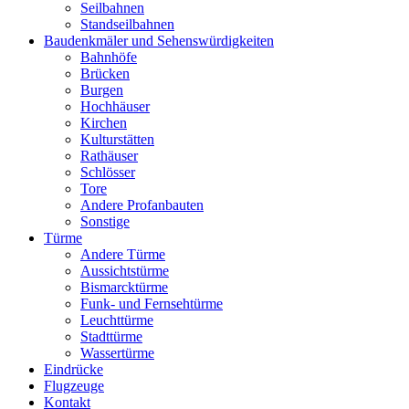
Seilbahnen
Standseilbahnen
Baudenkmäler und Sehenswürdigkeiten
Bahnhöfe
Brücken
Burgen
Hochhäuser
Kirchen
Kulturstätten
Rathäuser
Schlösser
Tore
Andere Profanbauten
Sonstige
Türme
Andere Türme
Aussichtstürme
Bismarcktürme
Funk- und Fernsehtürme
Leuchttürme
Stadttürme
Wassertürme
Eindrücke
Flugzeuge
Kontakt