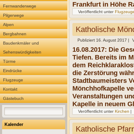
Frankfurt in Höhe 
Fernwanderwege
Veröffentlicht unter
Flugzeug
Pilgerwege
Alpen
Katholische Mön
Bergbahnen
Publiziert
16. August 2017
|
Baudenkmäler und
16.08.2017: Die Ges
Sehenswürdigkeiten
Tiefen. Bereits im M
Türme
dem Reichklaraklos
Eindrücke
die Zerstörung währ
Stadtbaumeisters Ve
Flugzeuge
Mönchhofkapelle ve
Kontakt
Veranstaltungen und
Gästebuch
Kapelle in neuem Gl
Veröffentlicht unter
Kirchen
|
Kalender
Katholische Pfar