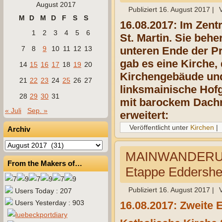
August 2017
Publiziert
16. August 2017
|
M
D
M
D
F
S
S
16.08.2017: Im Zent
1
2
3
4
5
6
St. Martin. Sie beh
7
8
9
10
11
12
13
unteren Ende der Pr
gab es eine Kirche,
14
15
16
17
18
19
20
Kirchengebäude und 
21
22
23
24
25
26
27
linksmainische Hofg
28
29
30
31
mit barockem Dachr
« Juli
Sep. »
erweitert:
Veröffentlicht unter
Kirchen
|
Archiv
Archiv
MAINWANDERUNG 
From the Makers of…
Etappe Eddershe
Publiziert
16. August 2017
|
Users Today : 207
Users Yesterday : 903
16.08.2017: Zweite