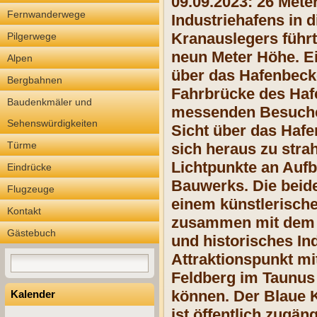
09.09.2023: 26 Meter
Fernwanderwege
Industriehafens in 
Kranauslegers führt 
Pilgerwege
neun Meter Höhe. E
Alpen
über das Hafenbecke
Bergbahnen
Fahrbrücke des Hafe
Baudenkmäler und
messenden Besucherp
Sehenswürdigkeiten
Sicht über das Hafe
Türme
sich heraus zu stra
Lichtpunkte an Auf
Eindrücke
Bauwerks. Die beide
Flugzeuge
einem künstlerisch
Kontakt
zusammen mit dem R
Gästebuch
und historisches In
Attraktionspunkt mi
Feldberg im Taunus 
können. Der Blaue K
Kalender
ist öffentlich zugäng