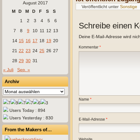
August 2017
Veröffentlicht unter
Sonstige
M
D
M
D
F
S
S
1
2
3
4
5
6
Schreibe einen 
7
8
9
10
11
12
13
Deine E-Mail-Adresse wird nicht
14
15
16
17
18
19
20
Kommentar
*
21
22
23
24
25
26
27
28
29
30
31
« Juli
Sep. »
Archiv
Archiv
Name
*
Users Today : 894
Users Yesterday : 830
E-Mail-Adresse
*
From the Makers of…
Website