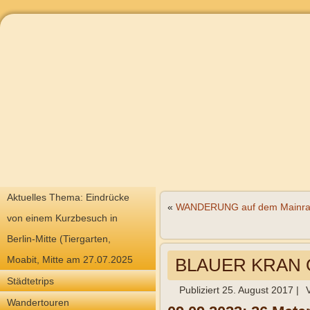
Aktuelles Thema: Eindrücke
«
WANDERUNG auf dem Mainradw
von einem Kurzbesuch in
Berlin-Mitte (Tiergarten,
Moabit, Mitte am 27.07.2025
BLAUER KRAN O
Städtetrips
Publiziert
25. August 2017
|
Wandertouren