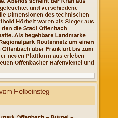
ine. Abends scheint der Kran aus
sgeleuchtet und verschiedene
die Dimensionen des technischen
thold Hörbelt waren als Sieger aus
 den die Stadt Offenbach
atte. Als begehbare Landmarke
s Regionalpark Routennetz um einen
n Offenbach über Frankfurt bis zum
der neuen Plattform aus erleben
neuen Offenbacher Hafenviertel und
om Holbeinsteg
erpark Offenbach – Bürgel –