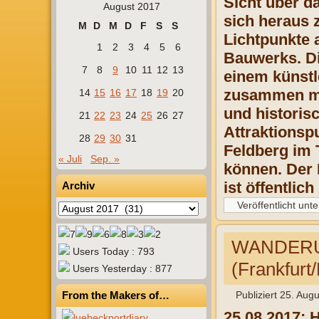
Sicht über da
August 2017
sich heraus 
M
D
M
D
F
S
S
Lichtpunkte 
1
2
3
4
5
6
Bauwerks. Di
7
8
9
10
11
12
13
einem künstl
zusammen mi
14
15
16
17
18
19
20
und historis
21
22
23
24
25
26
27
Attraktionsp
28
29
30
31
Feldberg im 
« Juli
Sep. »
können. Der 
ist öffentlic
Archiv
Veröffentlicht unte
Archiv
WANDERUNG
Users Today : 793
(Frankfurt
Users Yesterday : 877
From the Makers of…
Publiziert
25. Augu
25.08.2017: 