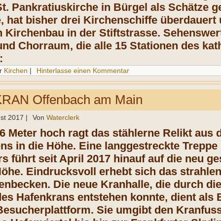
St. Pankratiuskirche in Bürgel als Schätze 
 hat bisher drei Kirchenschiffe überdauert u
 Kirchenbau in der Stiftstrasse. Sehenswer
und Chorraum, die alle 15 Stationen des ka
:
r
Kirchen
|
Hinterlasse einen Kommentar
RAN Offenbach am Main
st 2017
|
Von
Waterclerk
6 Meter hoch ragt das stählerne Relikt aus 
ens in die Höhe. Eine langgestreckte Trepp
 führt seit April 2017 hinauf auf die neu g
öhe. Eindrucksvoll erhebt sich das strahl
enbecken. Die neue Kranhalle, die durch di
es Hafenkrans entstehen konnte, dient als 
sucherplattform. Sie umgibt den Kranfuss 