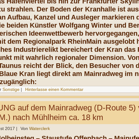
s Hafenviertel bis hin zur Frankfurter Skyl
zu strahlen. Der Boden der Kranhalle ist au
an Aufbau, Kanzel und Ausleger markieren 
e beiden Künstler Wolfgang Winter und Ber
erischen Ideenwettbewerb hervorgegangen,
t dem Regionalpark RheinMain ausgelobt h
ches Industrierelikt bereichert der Kran da
unkt mit wahrlich regionaler Dimension. Vo
Taunus reicht der Blick, den Besucher von 
Blaue Kran liegt direkt am Mainradweg im 
h zugänglich:
r
Sonstige
|
Hinterlasse einen Kommentar
 auf dem Mainradweg (D-Route 5) v
/M.) nach Mühlheim ca. 18 km
st 2017
|
Von
Waterclerk
Holbeinsteg – Staustufe Offenbach – Mainuf