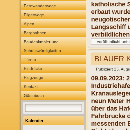
katholische 
Fernwanderwege
erbaut wurde,
Pilgerwege
neugotischen
Alpen
Längsschiff 
Bergbahnen
verbildlichen
Veröffentlicht unte
Baudenkmäler und
Sehenswürdigkeiten
BLAUER K
Türme
Eindrücke
Publiziert
25. Augu
09.09.2023: 2
Flugzeuge
Industriehaf
Kontakt
Kranauslegers
Gästebuch
neun Meter H
über das Haf
Fahrbrücke d
Kalender
messenden Be