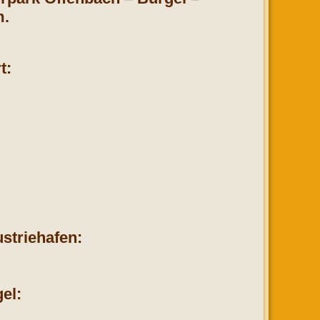
m.
t:
striehafen:
el: