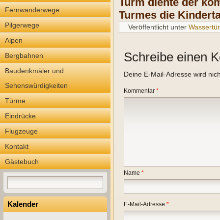
Turm diente der ko
Fernwanderwege
Turmes die Kindert
Pilgerwege
Veröffentlicht unter
Wassertü
Alpen
Schreibe einen 
Bergbahnen
Baudenkmäler und
Deine E-Mail-Adresse wird nicht
Sehenswürdigkeiten
Kommentar
*
Türme
Eindrücke
Flugzeuge
Kontakt
Gästebuch
Name
*
Kalender
E-Mail-Adresse
*