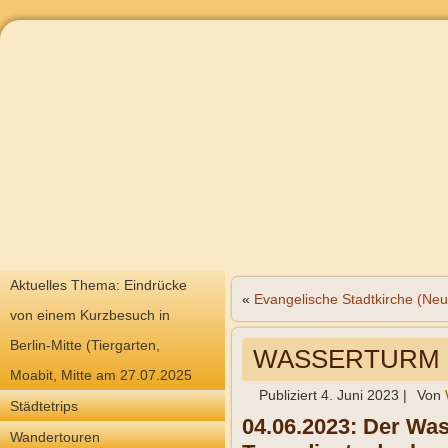
Aktuelles Thema: Eindrücke
«
Evangelische Stadtkirche (Neus
von einem Kurzbesuch in
Berlin-Mitte (Tiergarten,
WASSERTURM N
Moabit, Mitte am 27.07.2025
Publiziert
4. Juni 2023
|
Von
Städtetrips
04.06.2023: Der Was
Wandertouren