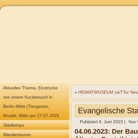
Aktuelles Thema: Eindrücke
«
HEIMATMUSEUM zeiTTor Neust
von einem Kurzbesuch in
Berlin-Mitte (Tiergarten,
Evangelische Sta
Moabit, Mitte am 27.07.2025
Publiziert
4. Juni 2023
|
Von
Städtetrips
04.06.2023: Der Bau
Wandertouren