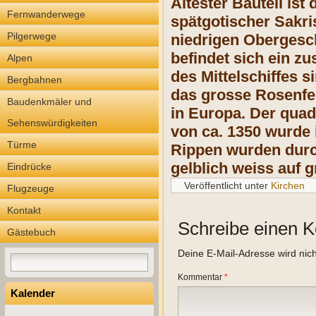
Ältester Bauteil ist
Fernwanderwege
spätgotischer Sakr
Pilgerwege
niedrigen Obergesch
befindet sich ein 
Alpen
des Mittelschiffes s
Bergbahnen
das grosse Rosenfen
Baudenkmäler und
in Europa. Der qua
Sehenswürdigkeiten
von ca. 1350 wurde 
Türme
Rippen wurden durc
gelblich weiss auf
Eindrücke
Veröffentlicht unter
Kirchen
Flugzeuge
Kontakt
Schreibe einen 
Gästebuch
Deine E-Mail-Adresse wird nicht
Kommentar
*
Kalender