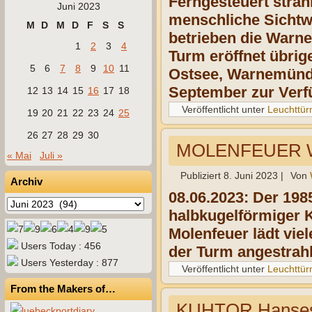
Ferngesteuert strah
Juni 2023
menschliche Sichtwe
M
D
M
D
F
S
S
betrieben die Warne
1
2
3
4
Turm eröffnet übrig
5
6
7
8
9
10
11
Ostsee, Warnemünde
September zur Verf
12
13
14
15
16
17
18
Veröffentlicht unter
Leuchttü
19
20
21
22
23
24
25
26
27
28
29
30
MOLENFEUER
« Mai
Juli »
Publiziert
8. Juni 2023
|
Von
Archiv
08.06.2023: Der 198
Archiv
halbkugelförmiger 
Molenfeuer lädt vie
Users Today : 456
der Turm angestrah
Users Yesterday : 877
Veröffentlicht unter
Leuchttü
From the Makers of…
KUHTOR Hansest