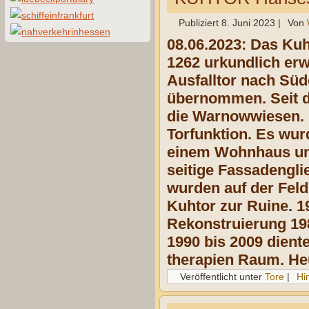
Publiziert
8. Juni 2023
|
Von
08.06.2023: Das Kuh
1262 urkundlich erw
Ausfalltor nach Süd
übernommen. Seit d
die Warnow­wiesen. 
Torfunktion. Es wur
einem Wohnhaus umge
seitige Fassaden­gl
wurden auf der Feld
Kuhtor zur Ruine. 1
Rekonstruierung 198
1990 bis 2009 dient
therapien Raum. Heu
Veröffentlicht unter
Tore
|
Hi