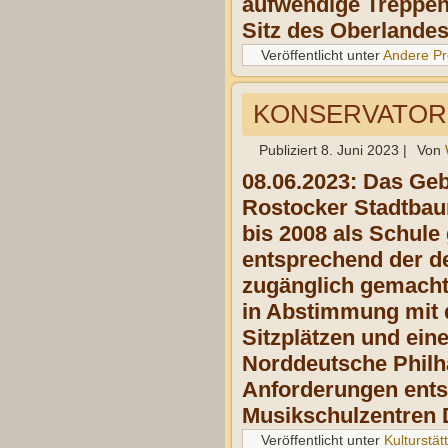
aufwendige Treppen­
Sitz des Oberlande
Veröffentlicht unter
Andere Pr
KONSERVATORI
Publiziert
8. Juni 2023
|
Von
08.06.2023: Das Ge
Rostocker Stadtbaum
bis 2008 als Schule
entsprechend der de
zugänglich gemacht
in Abstimmung mit 
Sitzplätzen und ein
Norddeutsche Philh
Anforderungen ents
Musikschulzentren 
Veröffentlicht unter
Kulturstät