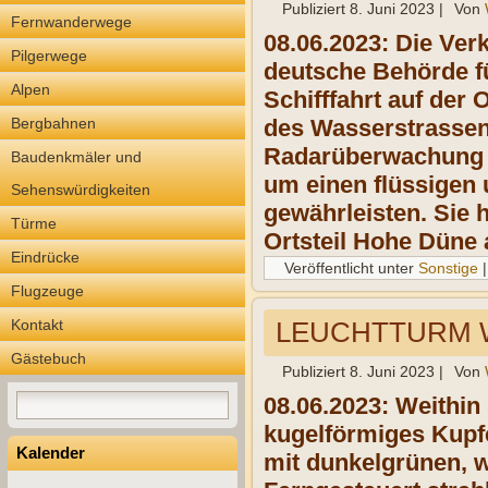
Publiziert
8. Juni 2023
|
Von
Fernwanderwege
08.06.2023: Die Ve
Pilgerwege
deutsche Behörde fü
Alpen
Schifffahrt auf der
Bergbahnen
des Wasserstrassen
Radarüberwachung un
Baudenkmäler und
um einen flüssigen 
Sehenswürdigkeiten
gewährleisten. Sie 
Türme
Ortsteil Hohe Düne
Eindrücke
Veröffentlicht unter
Sonstige
Flugzeuge
Kontakt
LEUCHTTURM
Gästebuch
Publiziert
8. Juni 2023
|
Von
08.06.2023: Weithin
kugelförmiges Kupfe
Kalender
mit dunkelgrünen, w