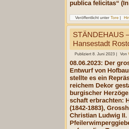
publica felicitas“ 
Veröffentlicht unter
Tore
|
Hi
STÄNDEHAUS 
Hansestadt Rost
Publiziert
8. Juni 2023
|
Von
08.06.2023: Der gr
Entwurf von Hofbaur
stellte es ein Repr
reichem Dekor gesta
burgischer Herzöge, 
schaft erbrachten: 
(1842-1883),
Grosshe
Christian Ludwig II.
Pfeiler­wimperg­gie