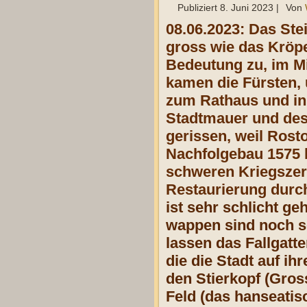
Publiziert
8. Juni 2023
|
Von
08.06.2023: Das Ste
gross wie das Kröpe
Bedeutung zu, im Mi
kamen die Fürsten, u
zum Rathaus und in
Stadtmauer und des 
gerissen, weil Rost
Nachfolgebau 1575 b
schweren Kriegs­ze
Restaurierung durc
ist sehr schlicht ge
wappen sind noch s
lassen das Fallgatt
die die Stadt auf i
den Stierkopf (Gros
Feld (das hanseatisc