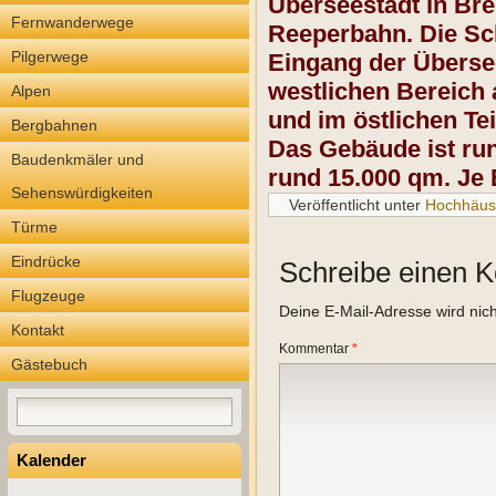
Überseestadt in Br
Fernwanderwege
Reeperbahn. Die Sc
Pilgerwege
Eingang der Übersee
westlichen Bereich
Alpen
und im östlichen Te
Bergbahnen
Das Gebäude ist ru
Baudenkmäler und
rund 15.000 qm. Je 
Sehenswürdigkeiten
Veröffentlicht unter
Hochhäus
Türme
Eindrücke
Schreibe einen 
Flugzeuge
Deine E-Mail-Adresse wird nicht
Kontakt
Kommentar
*
Gästebuch
Kalender