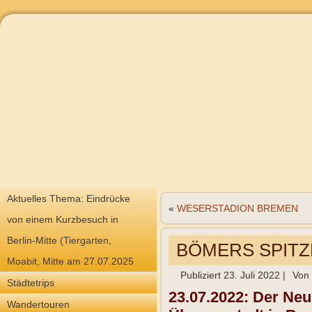
Aktuelles Thema: Eindrücke
«
WESERSTADION BREMEN
von einem Kurzbesuch in
Berlin-Mitte (Tiergarten,
BÖMERS SPITZE
Moabit, Mitte am 27.07.2025
Publiziert
23. Juli 2022
|
Von
Städtetrips
23.07.2022:
Der Neu
Wandertouren