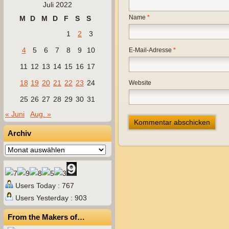
Juli 2022
Name
*
M
D
M
D
F
S
S
1
2
3
4
5
6
7
8
9
10
E-Mail-Adresse
*
11
12
13
14
15
16
17
18
19
20
21
22
23
24
Website
25
26
27
28
29
30
31
« Juni
Aug. »
Archiv
Archiv
Users Today : 767
Users Yesterday : 903
From the Makers of…