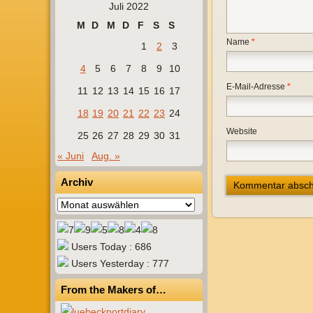
Juli 2022
M
D
M
D
F
S
S
Name
*
1
2
3
4
5
6
7
8
9
10
E-Mail-Adresse
*
11
12
13
14
15
16
17
18
19
20
21
22
23
24
Website
25
26
27
28
29
30
31
« Juni
Aug. »
Archiv
Archiv
Users Today : 686
Users Yesterday : 777
From the Makers of…