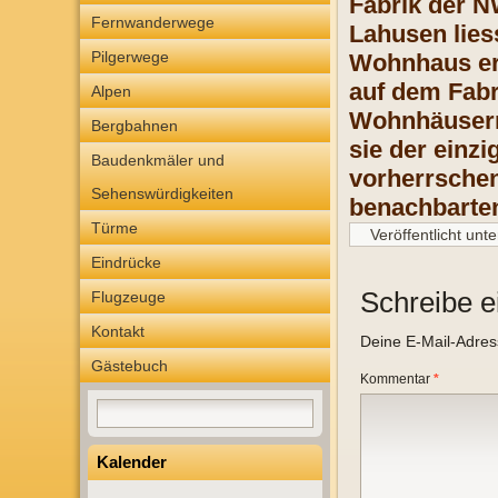
Fabrik der N
Fernwanderwege
Lahusen lies
Pilgerwege
Wohnhaus erri
auf dem Fabr
Alpen
Wohnhäusern 
Bergbahnen
sie der einzi
Baudenkmäler und
vorherrsche
Sehenswürdigkeiten
benachbarte
Türme
Veröffentlicht unte
Eindrücke
Schreibe 
Flugzeuge
Kontakt
Deine E-Mail-Adresse
Gästebuch
Kommentar
*
Kalender