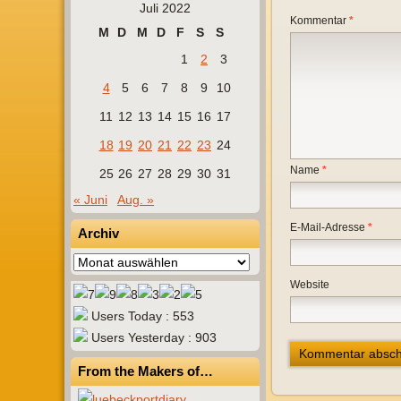
Juli 2022
Kommentar
*
M
D
M
D
F
S
S
1
2
3
4
5
6
7
8
9
10
11
12
13
14
15
16
17
18
19
20
21
22
23
24
Name
*
25
26
27
28
29
30
31
« Juni
Aug. »
E-Mail-Adresse
*
Archiv
Archiv
Website
Users Today : 553
Users Yesterday : 903
From the Makers of…