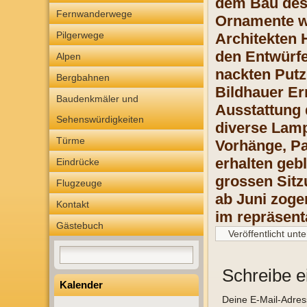
dem Bau des 
Fernwanderwege
Ornamente wa
Pilgerwege
Architekten 
den Entwürfen
Alpen
nackten Putz
Bergbahnen
Bildhauer Er
Baudenkmäler und
Ausstattung 
Sehenswürdigkeiten
diverse Lampe
Türme
Vorhänge, Pa
erhalten geb
Eindrücke
grossen Sitz
Flugzeuge
ab Juni zoge
Kontakt
im repräsent
Gästebuch
Veröffentlicht unte
Schreibe 
Kalender
Deine E-Mail-Adresse