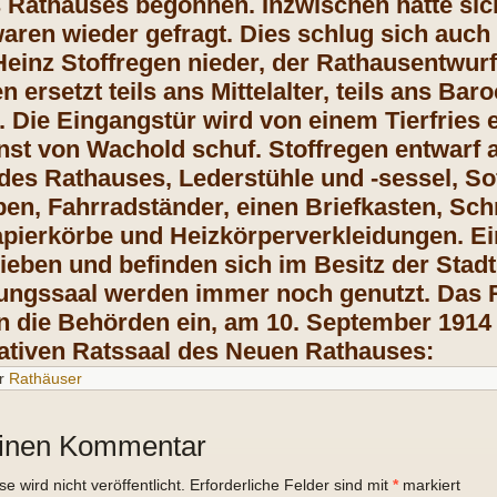
Rathauses begonnen. Inzwischen hatte sic
ren wieder gefragt. Dies schlug sich auch 
Heinz Stoffregen nieder, der Rathausentwurf 
 ersetzt teils ans Mittelalter, teils ans B
. Die Eingangstür wird von einem Tierfries 
nst von Wachold schuf. Stoffregen entwarf 
des Rathauses, Lederstühle und -sessel, So
n, Fahrradständer, einen Briefkasten, Schrif
pierkörbe und Heizkörperverkleidungen. Ei
lieben und befinden sich im Besitz der Stad
ungssaal werden immer noch genutzt. Das Ra
n die Behörden ein, am 10. September 1914 
ativen Ratssaal des Neuen Rathauses:
r
Rathäuser
einen Kommentar
 wird nicht veröffentlicht.
Erforderliche Felder sind mit
*
markiert