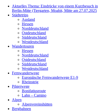
Aktuelles Thema: Eindrücke von einem Kurzbesuch in
Berlin-Mitte (Tiergarten, Moabit, Mitte am 27.07.2025
Städtetrips
Ausland
Hessen
Norddeutschland
Ostdeutschland
Süddeutschland
Westdeutschland
Wandertouren
Hessen
Norddeutschland
Ostdeutschland
Süddeutschland
Westdeutschland
Fernwanderwege
Europäische Fernwanderwege E1-9
Rheinsteig
Pilgerwege
Bonifatiusroute
Lahn – Camino
Alpen
Alpenvereinshütten
Bergbahnen