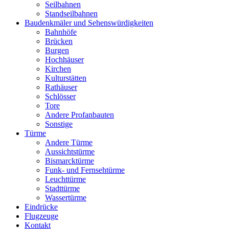
Seilbahnen
Standseilbahnen
Baudenkmäler und Sehenswürdigkeiten
Bahnhöfe
Brücken
Burgen
Hochhäuser
Kirchen
Kulturstätten
Rathäuser
Schlösser
Tore
Andere Profanbauten
Sonstige
Türme
Andere Türme
Aussichtstürme
Bismarcktürme
Funk- und Fernsehtürme
Leuchttürme
Stadttürme
Wassertürme
Eindrücke
Flugzeuge
Kontakt