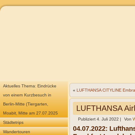
Aktuelles Thema: Eindrücke
«
LUFTHANSA CITYLINE Embra
von einem Kurzbesuch in
Berlin-Mitte (Tiergarten,
LUFTHANSA Airb
Moabit, Mitte am 27.07.2025
Publiziert
4. Juli 2022
|
Von
W
Städtetrips
04.07.2022: Lufthan
Wandertouren