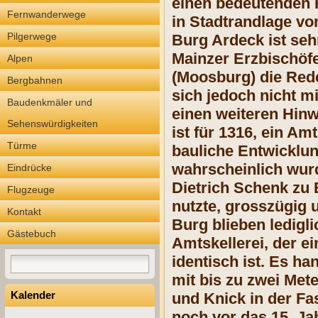
einen bedeutenden 
Fernwanderwege
in Stadtrandlage v
Pilgerwege
Burg Ardeck ist seh
Mainzer Erzbischöfe
Alpen
(Moosburg) die Rede
Bergbahnen
sich jedoch nicht mi
Baudenkmäler und
einen weiteren Hinw
Sehenswürdigkeiten
ist für 1316, ein A
Türme
bauliche Entwicklun
wahrscheinlich wur
Eindrücke
Dietrich Schenk zu 
Flugzeuge
nutzte, grosszügig 
Kontakt
Burg blieben ledigl
Gästebuch
Amtskellerei, der e
identisch ist. Es h
mit bis zu zwei Me
Kalender
und Knick in der Fa
noch vor das 15. Ja