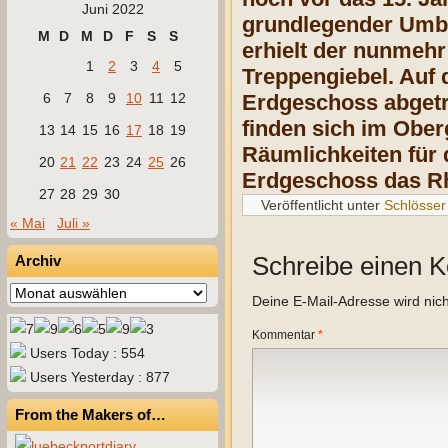
Juni 2022
grundlegender Umba
M
D
M
D
F
S
S
erhielt der nunmehr
1
2
3
4
5
Treppengiebel. Auf 
6
7
8
9
10
11
12
Erdgeschoss abgetr
finden sich im Obe
13
14
15
16
17
18
19
Räumlichkeiten für 
20
21
22
23
24
25
26
Erdgeschoss das R
27
28
29
30
Veröffentlicht unter
Schlösser
« Mai
Juli »
Schreibe einen 
Archiv
Archiv
Deine E-Mail-Adresse wird nicht
Kommentar
*
Users Today : 554
Users Yesterday : 877
From the Makers of…