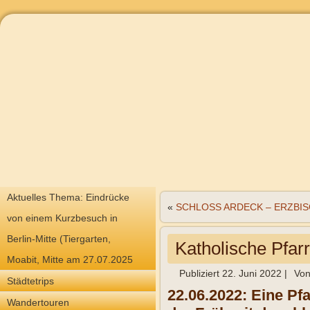
Aktuelles Thema: Eindrücke
«
SCHLOSS ARDECK – ERZBIS
von einem Kurzbesuch in
Berlin-Mitte (Tiergarten,
Katholische Pfa
Moabit, Mitte am 27.07.2025
Publiziert
22. Juni 2022
|
Vo
Städtetrips
22.06.2022: Eine Pf
Wandertouren