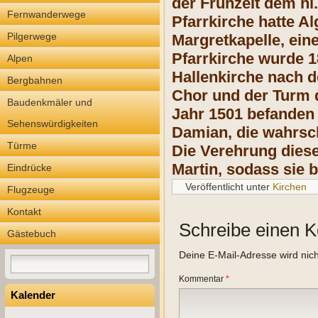
der Frühzeit dem h
Fernwanderwege
Pfarrkirche hatte A
Pilgerwege
Margretkapelle, eine
Pfarrkirche wurde 18
Alpen
Hallenkirche nach 
Bergbahnen
Chor und der Turm d
Baudenkmäler und
Jahr 1501 befanden 
Sehenswürdigkeiten
Damian, die wahrsch
Türme
Die Verehrung diese
Martin, sodass sie 
Eindrücke
Veröffentlicht unter
Kirchen
Flugzeuge
Kontakt
Schreibe einen 
Gästebuch
Deine E-Mail-Adresse wird nicht
Kommentar
*
Kalender