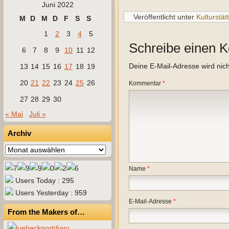
Juni 2022
Veröffentlicht unter
Kulturstät
M
D
M
D
F
S
S
1
2
3
4
5
Schreibe einen 
6
7
8
9
10
11
12
Deine E-Mail-Adresse wird nicht
13
14
15
16
17
18
19
20
21
22
23
24
25
26
Kommentar
*
27
28
29
30
« Mai
Juli »
Archiv
Archiv
Name
*
Users Today : 295
Users Yesterday : 959
E-Mail-Adresse
*
From the Makers of…