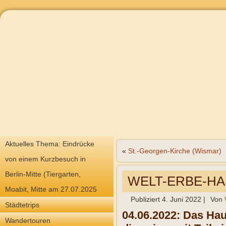
Aktuelles Thema: Eindrücke
«
St.-Georgen-Kirche (Wismar)
von einem Kurzbesuch in
Berlin-Mitte (Tiergarten,
WELT-ERBE-HA
Moabit, Mitte am 27.07.2025
Publiziert
4. Juni 2022
|
Von
Städtetrips
04.06.2022: Das Hau
Wandertouren