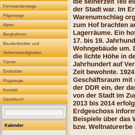
die seinerzeit Teil
Fernwanderwege
der Stadt war. Im E
Pilgerwege
Warenumschlag orga
zum Hof brachten au
Alpen
Lagerräume. Ein hof
Bergbahnen
17. bis 19. Jahrhun
Baudenkmäler und
Wohngebäude um. Da
Sehenswürdigkeiten
die lichte Höhe in 
Türme
Jahrhundert auf Ve
Zeit bewohnte. 192
Eindrücke
Geschäftsraum mit 
Flugzeuge
der DDR ein, der da
Kontakt
von der Stadt im Zu
Gästebuch
2013 bis 2014 erfol
Erdgeschoss inform
Beispiele über das 
Kalender
bzw. Weltnaturerbe