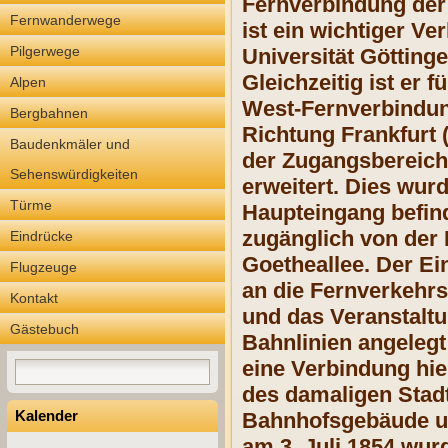
Fernverbindung der 
Fernwanderwege
ist ein wichtiger V
Pilgerwege
Universität Götting
Gleichzeitig ist er
Alpen
West-Fernverbindun
Bergbahnen
Richtung Frankfurt
Baudenkmäler und
der Zugangsbereich 
Sehenswürdigkeiten
erweitert. Dies wur
Türme
Haupteingang befind
zugänglich von der 
Eindrücke
Goetheallee. Der Ei
Flugzeuge
an die Fernverkehrs
Kontakt
und das Veranstaltu
Gästebuch
Bahnlinien angeleg
eine Verbindung hi
des damaligen Stadt
Kalender
Bahnhofsgebäude un
am 3. Juli 1854 wu