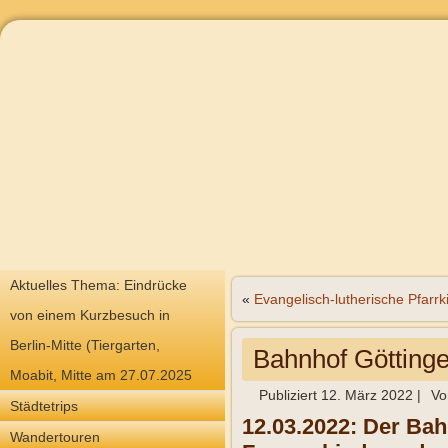
Aktuelles Thema: Eindrücke
«
Evangelisch-lutherische Pfarrk
von einem Kurzbesuch in
Berlin-Mitte (Tiergarten,
Bahnhof Götting
Moabit, Mitte am 27.07.2025
Publiziert
12. März 2022
|
Vo
Städtetrips
12.03.2022: Der Bah
Wandertouren