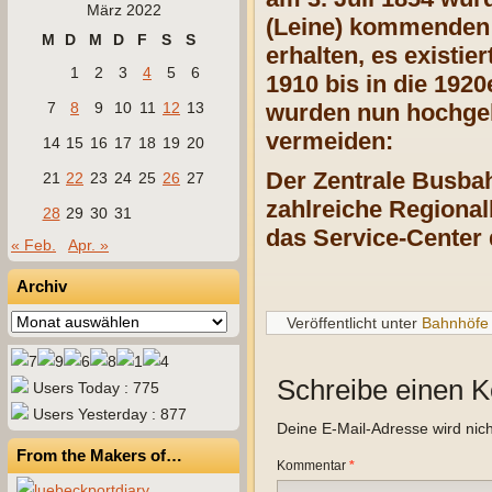
März 2022
(Leine) kommenden 
M
D
M
D
F
S
S
erhalten, es existi
1
2
3
4
5
6
1910 bis in die 192
7
8
9
10
11
12
13
wurden nun hochgel
vermeiden:
14
15
16
17
18
19
20
Der Zentrale Busbah
21
22
23
24
25
26
27
zahlreiche Regional
28
29
30
31
das Service-Center
« Feb.
Apr. »
Archiv
Archiv
Veröffentlicht unter
Bahnhöfe
Schreibe einen 
Users Today : 775
Users Yesterday : 877
Deine E-Mail-Adresse wird nicht
From the Makers of…
Kommentar
*