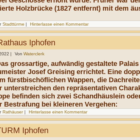
wei Geschosse erhöht wurde.
Früher war de
ierte Holzbrücke (1827
entfernt) mit dem ä
r
Stadttürme
|
Hinterlasse einen Kommentar
Rathaus Iphofen
 2022
|
Von
Waterclerk
Das grossartige, aufwändig gestaltete Palai
meister Josef Greising errichtet. Eine dopp
em fürstbischöflichen Wappen, die Dachreiter
 unterstreichen den repräsentativen Chara
eppe befinden sich zwei Schandhäuslein oder
r Bestrafung bei kleineren Vergehen:
r
Rathäuser
|
Hinterlasse einen Kommentar
URM Iphofen