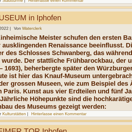
r
Stadttürme
|
Hinterlasse einen Kommentar
SEUM in Iphofen
 2022
|
Von
Waterclerk
Einheimische Meister schufen den ersten Ba
r ausklingenden Renaissance beeinflusst. 
er des Schlosses Schwanberg, das während
t wurde. Der stattliche Frühbarockbau, der u
– 1693), beherbergte später den Würzburge
te ist hier das Knauf-Museum untergebracht
 der grossen Museen, wie zum Beispiel des
n Paris. Kunst aus vier Erdteilen und fünf 
Jährliche Höhepunkte sind die hochkarätig
bau des Museums gezeigt werden:
r
Kulturstätten
|
Hinterlasse einen Kommentar
IMER TOR Iphofen