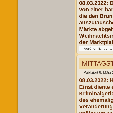
08.03.2022: 
von einer ba
die den Bru
auszutausche
Märkte abgeh
Weihnachtsma
der Marktpla
Veröffentlicht unte
MITTAGST
Publiziert
8. März
08.03.2022:
H
Einst
diente 
Kriminal
geri
des
ehemalig
Ver
änderung