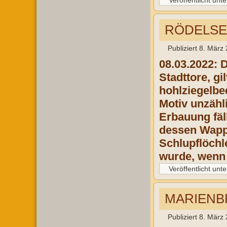
Veröffentlicht unte
RÖDELSEE
Publiziert
8. März
08.03.2022:
D
Stadttore,
gil
hohl
ziegelb
Motiv unzähl
Erbauung fäll
dessen Wapp
Schlupflöchl
wurde, wenn
Veröffentlicht unte
MARIENBR
Publiziert
8. März