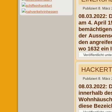
Publiziert
8. März
08.03.2022:
D
am
4. April
1
bemäch
tige
der
Aussense
den
angreife
wo
1632 ein
Veröffentlicht unte
HACKERTU
Publiziert
8. März
08.03.2022: 
innerhalb de
Wohnhäusche
diese Bezeic