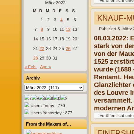
Veröffentlicht unte
März 2022
M
D
M
D
F
S
S
KNAUF-MU
1
2
3
4
5
6
Publiziert
8. März
7
8
9
10
11
12
13
08.03.2022: 
14
15
16
17
18
19
20
stark von de
21
22
23
24
25
26
27
von der Mau
28
29
30
31
1525 zerstör
« Feb.
Apr. »
wurde (1688 
Rentamt. Heu
Archiv
Glanzlichter
Archiv
des Louvre i
versammelt. 
Users Today : 770
modernen An
Users Yesterday : 877
Veröffentlicht unte
From the Makers of…
EINERSHE