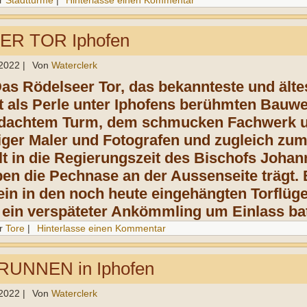
r
Stadttürme
|
Hinterlasse einen Kommentar
R TOR Iphofen
 2022
|
Von
Waterclerk
as Rödelseer Tor, das bekannteste und
älte
t als
Perle unter Iphofens berühmten
Bauwe
edachtem Turm, dem schmucken
Fachwerk 
iger Maler und Fotografen
und zugleich zum
t in die Regierungszeit
des
Bischofs Johann
en die Pechnase
an der Aussenseite trägt
ein in den noch heute
eingehängten Torflüge
 ein verspäteter Ankömmling
um Einlass ba
r
Tore
|
Hinterlasse einen Kommentar
UNNEN in Iphofen
 2022
|
Von
Waterclerk