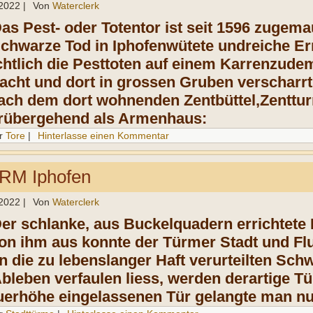
 2022
|
Von
Waterclerk
as Pest- oder Totentor ist seit 1596 zuge
mau
Schwarze Tod in Iphofen
wütete und
reiche Er
chtlich die Pesttoten auf einem Karren
zu
dem
acht und dort in grossen Gruben ver
scharrt
ach dem dort wohnenden Zentbüttel,
Zent
tu
rrüber
gehend als Armenhaus:
r
Tore
|
Hinterlasse einen Kommentar
M Iphofen
 2022
|
Von
Waterclerk
er schlanke, aus Buckelquadern errichtete
Von
ihm aus konnte der Türmer Stadt und Fl
n
die zu lebenslanger Haft
verurteilten
Schw
bleben verfaulen liess, werden der
artige T
uerhöhe eingelassenen Tür
gelangte man nur