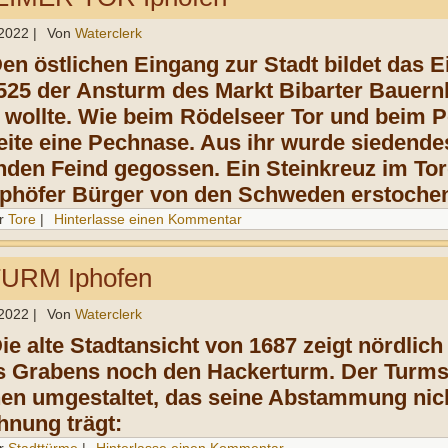
 2022
|
Von
Waterclerk
en östlichen Eingang zur Stadt bildet das
E
525 der Ansturm des Markt Bibarter
Bauern
n wollte. Wie beim Rödelseer Tor und
beim Pe
ite eine Pechnase
. Aus ihr wurde
siedende
nden Feind gegossen. Ein
Steinkreuz
im To
 Iphöfer Bürger von den Schweden
erstoche
r
Tore
|
Hinterlasse einen Kommentar
RM Iphofen
 2022
|
Von
Waterclerk
Die alte Stadtansicht von 1687 zeigt nördlic
s Grabens noch den Hackerturm. Der Turms
n umgestaltet, das seine Abstammung nich
hnung trägt: