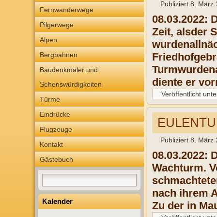
Publiziert
8. März
Fernwanderwege
08.03.2022:
D
Pilgerwege
Zeit, als
der 
Alpen
wurden
allnä
Bergbahnen
Friedhof
gebr
Turm
wurde
n
Baudenkmäler und
diente er vo
Sehenswürdigkeiten
Veröffentlicht unte
Türme
Eindrücke
EULENTUR
Flugzeuge
Publiziert
8. März
Kontakt
08.03.2022:
D
Gästebuch
Wachturm
. 
schmachtete
nach
ihrem A
Kalender
Zu der in Ma