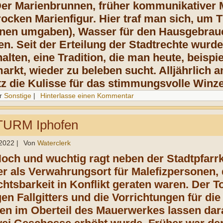
Der Marienbrunnen, früher kommunikativer Mi
rocken Marienfigur. Hier traf man sich, um T
nnen umgaben), Wasser für den Hausgebrauc
n. Seit der Erteilung der Stadtrechte wurd
alten, eine Tradition, die man heute, beisp
rkt, wieder zu beleben sucht. Alljährlich 
tz die Kulisse für das stimmungsvolle Winze
r
Sonstige
|
Hinterlasse einen Kommentar
URM Iphofen
 2022
|
Von
Waterclerk
och und wuchtig ragt neben der Stadtpfarr
er als
Verwahrungsort für Malefiz
personen
,
chtsbarkeit in Konflikt geraten waren.
Der T
en Fallgitters und die Vorrichtungen
für di
en im Oberteil des Mauerwerkes
lassen dar