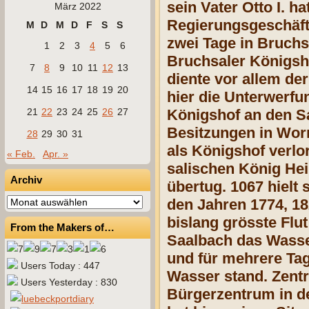
sein Vater Otto I. h
März 2022
Regierungsgeschäfte 
M
D
M
D
F
S
S
zwei Tage in Bruchsa
1
2
3
4
5
6
Bruchsaler Königsho
7
8
9
10
11
12
13
diente vor allem d
14
15
16
17
18
19
20
hier die Unterwerf
21
22
23
24
25
26
27
Königshof an den Sa
Besitzungen in Wor
28
29
30
31
als Königshof verlo
« Feb.
Apr. »
salischen König Hein
Archiv
übertug. 1067 hielt 
Archiv
den Jahren 1774, 1
bislang grösste Flu
From the Makers of…
Saalbach das Wasse
und für mehrere Tag
Users Today : 447
Wasser stand. Zentru
Users Yesterday : 830
Bürgerzentrum in de