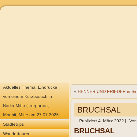
Aktuelles Thema: Eindrücke
«
HENNER UND FRIEDER in Si
von einem Kurzbesuch in
Berlin-Mitte (Tiergarten,
BRUCHSAL
Moabit, Mitte am 27.07.2025
Publiziert
4. März 2022
|
Von
Städtetrips
BRUCHSAL
Wandertouren