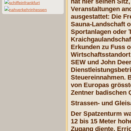
hat hier seinen Sitz
Veranstaltungen and
ausgestattet: Die F
Sauna-Landschaft od
Sportanlagen oder T
Kraichgaulandschaf
Erkunden zu Fuss od
Wirtschaftsstandor
SEW und John Deere
Dienstleistungsbetr
Steuereinnahmen. B
von Europas grösste
Zentner badischen Q
Strassen- und Glei
Der Spatzenturm wa
12 bis 15 Meter hoh
Zugang diente. Err