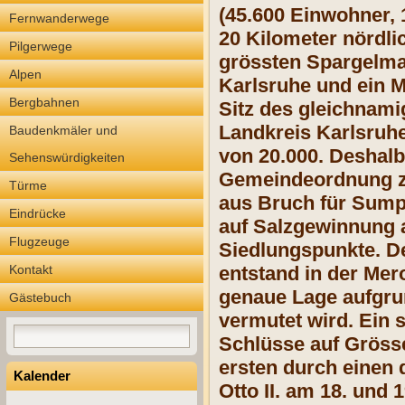
(45.600 Einwohner, 
Fernwanderwege
20 Kilometer nördli
Pilgerwege
grössten Spargelma
Alpen
Karlsruhe und ein M
Bergbahnen
Sitz des gleichnami
Landkreis Karlsruhe
Baudenkmäler und
von 20.000. Deshalb
Sehenswürdigkeiten
Gemeindeordnung zum
Türme
aus Bruch für Sumpf
Eindrücke
auf Salzgewinnung a
Flugzeuge
Siedlungspunkte. D
Kontakt
entstand in der Mer
genaue Lage aufgru
Gästebuch
vermutet wird. Ein 
Schlüsse auf Gröss
ersten durch einen 
Kalender
Otto II. am 18. und 