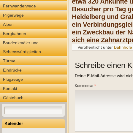
etwa 320 Ankünfte 
Fernwanderwege
Besucher pro Tag ge
Pilgerwege
Heidelberg und Gra
ein Verbindungsglei
Alpen
ein Zweckbau der Na
Bergbahnen
sich eine Zahnarztpr
Baudenkmäler und
Veröffentlicht unter
Bahnhöfe
Sehenswürdigkeiten
Türme
Schreibe einen 
Eindrücke
Deine E-Mail-Adresse wird nicht
Flugzeuge
Kommentar
*
Kontakt
Gästebuch
Kalender