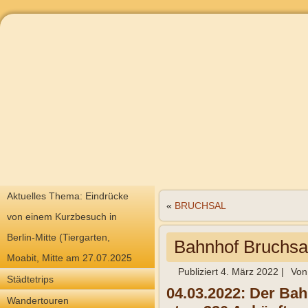
Aktuelles Thema: Eindrücke
«
BRUCHSAL
von einem Kurzbesuch in
Berlin-Mitte (Tiergarten,
Bahnhof Bruchsa
Moabit, Mitte am 27.07.2025
Publiziert
4. März 2022
|
Von
Städtetrips
04.03.2022: Der Bah
Wandertouren