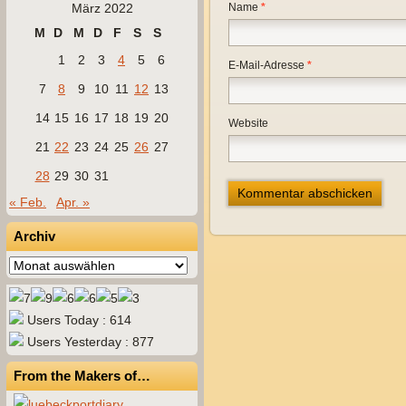
März 2022
Name
*
M
D
M
D
F
S
S
1
2
3
4
5
6
E-Mail-Adresse
*
7
8
9
10
11
12
13
14
15
16
17
18
19
20
Website
21
22
23
24
25
26
27
28
29
30
31
« Feb.
Apr. »
Archiv
Archiv
Users Today : 614
Users Yesterday : 877
From the Makers of…