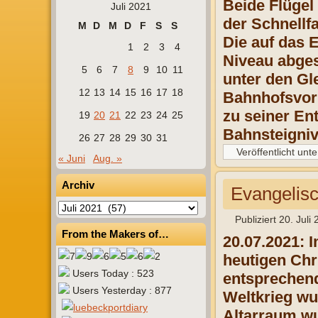
Beide Flügel
Juli 2021
der Schnellf
M
D
M
D
F
S
S
Die auf das 
1
2
3
4
Niveau abges
5
6
7
8
9
10
11
unter den Gl
12
13
14
15
16
17
18
Bahnhofsvor
zu seiner En
19
20
21
22
23
24
25
Bahnsteigniv
26
27
28
29
30
31
Veröffentlicht unte
« Juni
Aug. »
Archiv
Evangelisc
Archiv
Publiziert
20. Juli
From the Makers of…
20.07.2021: 
heutigen Chr
Users Today : 523
entsprechend
Users Yesterday : 877
Weltkrieg wu
Altarraum wu