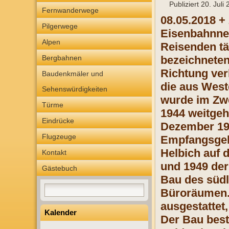
Publiziert
20. Juli
Fernwanderwege
08.05.2018 +
Pilgerwege
Eisenbahnnet
Alpen
Reisenden täg
Bergbahnen
bezeichneten
Richtung ve
Baudenkmäler und
die aus Wes
Sehenswürdigkeiten
wurde im Zwe
Türme
1944 weitgehe
Eindrücke
Dezember 19
Flugzeuge
Empfangsgebä
Helbich auf 
Kontakt
und 1949 der 
Gästebuch
Bau des südl
Büroräumen. 
ausgestattet
Kalender
Der Bau best