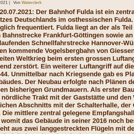
 2021
|
Von
Waterclerk
 20.07.2021: Der Bahnhof Fulda ist ein zent
zes Deutschlands im osthessischen Fulda. 
lich frequentiert. Fulda liegt an der als Te
 Bahnstrecke Frankfurt-Göttingen sowie an 
rlaufenden Schnellfahrstrecke Hannover-Wü
ten kommende Vogelsbergbahn von Giessen
iten Weltkrieg beim ersten grossen Luftang
nd zerstört. Ein weiterer Luftangriff auf d
44. Unmittelbar nach Kriegsende gab es P
udes. Der Neubau erfolgte nach Plänen de
den bisherigen Grundmauern. Als erster Ba
nördliche Trakt mit der Gaststätte und den 
ichen Abschnitts mit der Schalterhalle, de
Die mittlere zentral gelegene Empfangshal
, womit das Gebäude in seiner 2016 noch bes
eht aus zwei langgestreckten Flügeln mit dem