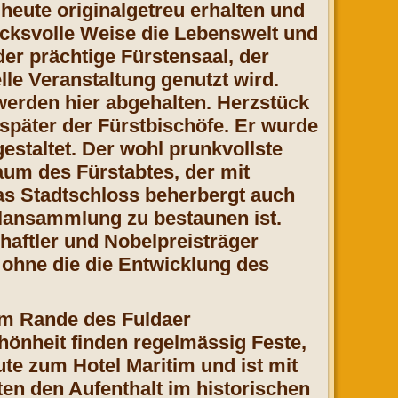
 heute originalgetreu erhalten und
ucksvolle Weise die Lebenswelt und
der prächtige Fürstensaal, der
lle Veranstaltung genutzt wird.
erden hier abgehalten. Herzstück
später der Fürstbischöfe. Er wurde
estaltet. Der wohl prunkvollste
aum des Fürstabtes, der mit
Das Stadtschloss beherbergt auch
lansammlung zu bestaunen ist.
aftler und Nobelpreisträger
ohne die die Entwicklung des
 am Rande des Fuldaer
chönheit finden regelmässig Feste,
te zum Hotel Maritim und ist mit
en den Aufenthalt im historischen