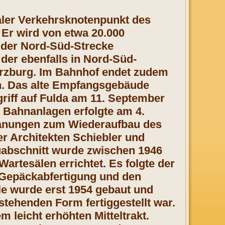
raler Verkehrsknotenpunkt des
Er wird von etwa 20.000
il der Nord-Süd-Strecke
der ebenfalls in Nord-Süd-
rzburg. Im Bahnhof endet zudem
. Das alte Empfangsgebäude
riff auf Fulda am 11. September
ie Bahnanlagen erfolgte am 4.
lanungen zum Wiederaufbau des
r Architekten Schiebler und
uabschnitt wurde zwischen 1946
Wartesälen errichtet. Es folgte der
r Gepäckabfertigung und den
le wurde erst 1954 gebaut und
tehenden Form fertiggestellt war.
 leicht erhöhten Mitteltrakt.