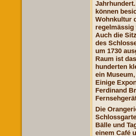
Jahrhundert.
können besic
Wohnkultur d
regelmässig 
Auch die Sit
des Schlosse
um 1730 ausg
Raum ist das
hunderten kl
ein Museum, 
Einige Expon
Ferdinand Br
Fernsehgerät
Die Orangeri
Schlossgarte
Bälle und Ta
einem Café u