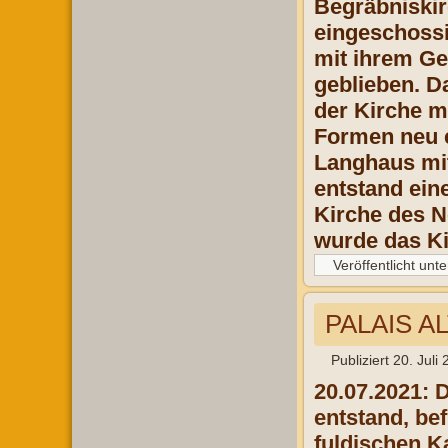
Begräbniskir
eingeschossi
mit ihrem Gew
geblieben. D
der Kirche m
Formen neu e
Langhaus mi
entstand ein
Kirche des N
wurde das Ki
Veröffentlicht unte
PALAIS A
Publiziert
20. Juli
20.07.2021:
D
entstand, be
fuldischen K