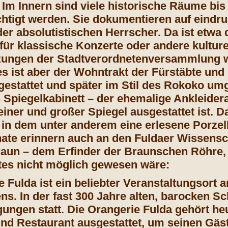
 Im Innern sind viele historische Räume bis
htigt werden. Sie dokumentieren auf eindr
er absolutistischen Herrscher. Da ist etwa 
für klassische Konzerte oder andere kulture
zungen der Stadtverordnetenversammlung w
s ist aber der Wohntrakt der Fürstäbte und 
estattet und später im Stil des Rokoko umg
 Spiegelkabinett – der ehemalige Ankleider
einer und großer Spiegel ausgestattet ist. 
in dem unter anderem eine erlesene Porzel
ate erinnern auch an den Fuldaer Wissensch
aun – dem Erfinder der Braunschen Röhre, 
es nicht möglich gewesen wäre:
e Fulda ist ein beliebter Veranstaltungsort
ns. In der fast 300 Jahre alten, barocken S
gungen statt.
Die Orangerie Fulda gehört heu
nd Restaurant ausgestattet, um seinen Gäst