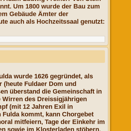
nannt. Um 1800 wurde der Bau zum
 dem Gebäude Ämter der
te auch als Hochzeitssaal genutzt:
Fulda wurde 1626 gegründet, als
er (heute Fuldaer Dom und
sen überstand die Gemeinschaft in
Wirren des Dreissigjährigen
f (mit 12 Jahren Exil in
ch Fulda kommt, kann Chorgebet
ral mitfeiern, Tage der Einkehr im
n sowie im Klosterladen stöbern.