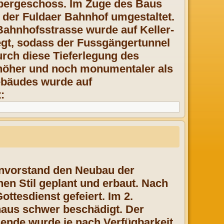
Obergeschoss. Im Zuge des Baus
 der Fuldaer Bahnhof umgestaltet.
ahnhofsstrasse wurde auf Keller-
gt, sodass der Fussgängertunnel
rch diese Tieferlegung des
höher und noch monumentaler als
ebäudes wurde auf
:
envorstand den Neubau der
en Stil geplant und erbaut. Nach
ttesdienst gefeiert. Im 2.
haus schwer beschädigt. Der
sende wurde je nach Verfügbarkeit