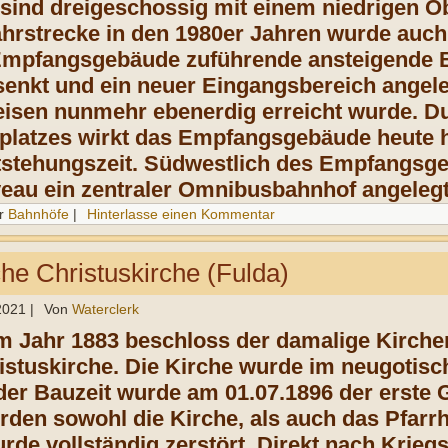
 sind dreigeschossig mit einem niedrigen 
ahrstrecke in den 1980er Jahren wurde auch
Empfangsgebäude zuführende ansteigende B
enkt und ein neuer Eingangsbereich angele
eisen nunmehr ebenerdig erreicht wurde. Du
platzes wirkt das Empfangsgebäude heute 
tstehungszeit. Südwestlich des Empfangsg
eau ein zentraler Omnibusbahnhof angelegt
r
Bahnhöfe
|
Hinterlasse einen Kommentar
he Christuskirche (Fulda)
 2021
|
Von
Waterclerk
Im Jahr 1883 beschloss der damalige Kirch
istuskirche. Die Kirche wurde im neugotisch
er Bauzeit wurde am 01.07.1896 der erste Go
rden sowohl die Kirche, als auch das Pfarr
rde vollständig zerstört. Direkt nach Krieg