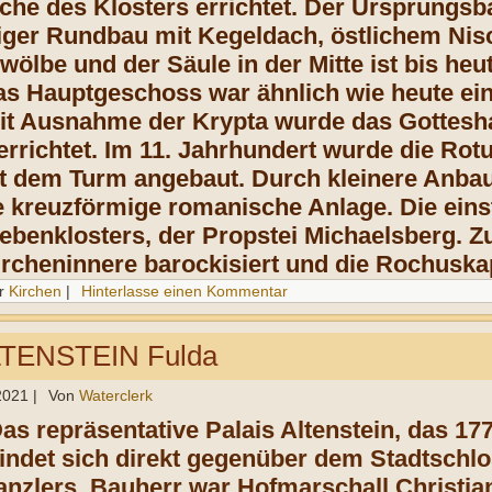
che des Klosters errichtet. Der Ursprungsb
ger Rundbau mit Kegeldach, östlichem Nis
ölbe und der Säule in der Mitte ist bis heu
as Hauptgeschoss war ähnlich wie heute ein
it Ausnahme der Krypta wurde das Gottesha
rrichtet. Im 11. Jahrhundert wurde die Rot
t dem Turm angebaut. Durch kleinere Anba
e kreuzförmige romanische Anlage. Die eins
ebenklosters, der Propstei Michaelsberg. Z
rcheninnere barockisiert und die Rochuska
r
Kirchen
|
Hinterlasse einen Kommentar
LTENSTEIN Fulda
 2021
|
Von
Waterclerk
as repräsentative Palais Altenstein, das 
findet sich direkt gegenüber dem Stadtschl
anzlers. Bauherr war Hofmarschall Christi