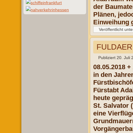
der Baumater
Plänen, jedo
Einweihung g
Veröffentlicht unte
FULDAER
Publiziert
20. Juli
08.05.2018 +
in den Jahre
Fürstbischöf
Fürstabt Adal
heute gepräg
St. Salvator 
eine Vierflüg
Grundmauern
Vorgängerbau