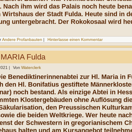
n. Nach ihm wird das Palais noch heute be
Wirtshaus der Stadt Fulda. Heute sind in
ung untergebracht.
Der Rokokosaal wird heu
r
Andere Profanbauten
|
Hinterlasse einen Kommentar
 MARIA Fulda
 2021
|
Von
Waterclerk
Die Benediktinerinnenabtei zur Hl. Maria in 
h den Hl. Bonifatius gestiftete Männerklost
nar) noch bestand. Als einzige Abtei in Hes
mten Klostergebäuden ohne Auflösung die 
 Säkularisation, den Preussischen Kulturkamp
sowie die beiden Weltkriege. Wer heute na
enst der Schwestern in gregorianischem Cho
ehaus halten und am Kursangebot teilnehme