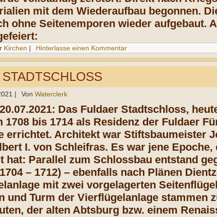
ialien mit dem Wiederaufbau begonnen. Die
ch ohne Seitenemporen wieder aufgebaut. A
efeiert:
r
Kirchen
|
Hinterlasse einen Kommentar
 STADTSCHLOSS
 2021
|
Von
Waterclerk
 20.07.2021: Das Fuldaer Stadtschloss, heut
n 1708 bis 1714 als Residenz der Fuldaer Fü
e errichtet. Architekt war Stiftsbaumeister
bert I. von Schleifras. Es war jene Epoche, 
t hat: Parallel zum Schlossbau entstand g
(1704 – 1712) – ebenfalls nach Plänen Dient
elanlage mit zwei vorgelagerten Seitenflüge
 und Turm der Vierflügelanlage stammen z
ten, der alten Abtsburg bzw. einem Renai