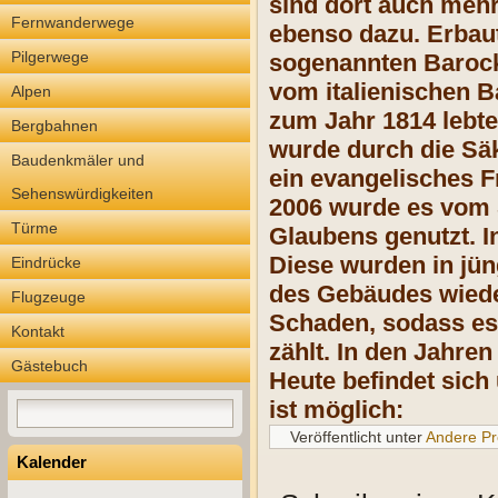
sind dort auch mehr
Fernwanderwege
ebenso dazu. Erbaut
Pilgerwege
sogenannten Barock
vom italienischen B
Alpen
zum Jahr 1814 lebte 
Bergbahnen
wurde durch die Säk
Baudenkmäler und
ein evangelisches F
Sehenswürdigkeiten
2006 wurde es vom S
Türme
Glaubens genutzt. I
Diese wurden in jün
Eindrücke
des Gebäudes wiede
Flugzeuge
Schaden, sodass es
Kontakt
zählt. In den Jahr
Gästebuch
Heute befindet sich
ist möglich:
Veröffentlicht unter
Andere Pr
Kalender