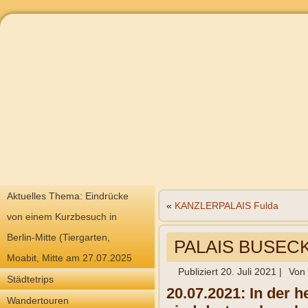
Aktuelles Thema: Eindrücke
«
KANZLERPALAIS Fulda
von einem Kurzbesuch in
Berlin-Mitte (Tiergarten,
PALAIS BUSECK
Moabit, Mitte am 27.07.2025
Publiziert
20. Juli 2021
|
Von
Städtetrips
20.07.2021: In der 
Wandertouren