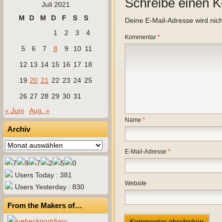
Schreibe einen 
Juli 2021
M
D
M
D
F
S
S
Deine E-Mail-Adresse wird nicht
1
2
3
4
Kommentar
*
5
6
7
8
9
10
11
12
13
14
15
16
17
18
19
20
21
22
23
24
25
26
27
28
29
30
31
« Juni
Aug. »
Name
*
Archiv
Archiv
E-Mail-Adresse
*
Users Today : 381
Website
Users Yesterday : 830
From the Makers of…