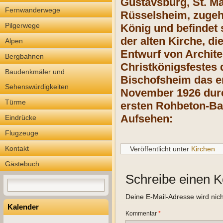
Gustavsburg, St. M
Fernwanderwege
Rüsselsheim, zugehö
Pilgerwege
König und befindet 
der alten Kirche, d
Alpen
Entwurf von Archite
Bergbahnen
Christkönigsfestes 
Baudenkmäler und
Bischofsheim das e
Sehenswürdigkeiten
November 1926 durc
Türme
ersten Rohbeton-Ba
Aufsehen:
Eindrücke
Flugzeuge
Kontakt
Veröffentlicht unter
Kirchen
Gästebuch
Schreibe einen 
Deine E-Mail-Adresse wird nicht
Kalender
Kommentar
*