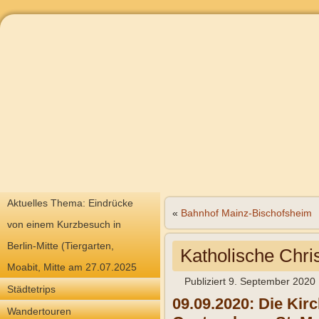
Aktuelles Thema: Eindrücke
«
Bahnhof Mainz-Bischofsheim
von einem Kurzbesuch in
Berlin-Mitte (Tiergarten,
Katholische Chri
Moabit, Mitte am 27.07.2025
Publiziert
9. September 2020
Städtetrips
09.09.2020: Die Kir
Wandertouren