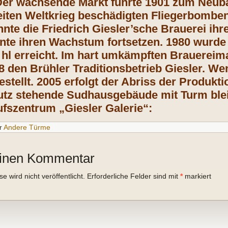
 Der wachsende Markt führte 1901 zum Neu
iten Weltkrieg beschädigten Fliegerbomben
nnte die Friedrich Giesler’sche Brauerei ih
nte ihren Wachstum fortsetzen. 1980 wurde
 hl erreicht. Im hart umkämpften Brauerei
8 den Brühler Traditionsbetrieb Giesler. We
estellt. 2005 erfolgt der Abriss der Produkt
tz stehende Sudhausgebäude mit Turm blei
fszentrum „Giesler Galerie“:
r
Andere Türme
einen Kommentar
 wird nicht veröffentlicht.
Erforderliche Felder sind mit
*
markiert