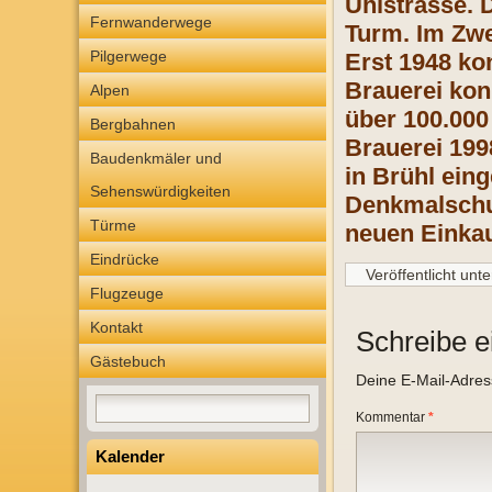
Uhlstrasse.
Fernwanderwege
Turm. Im Zwe
Pilgerwege
Erst 1948 ko
Brauerei kon
Alpen
über 100.000
Bergbahnen
Brauerei 199
Baudenkmäler und
in Brühl eing
Sehenswürdigkeiten
Denkmalschu
Türme
neuen Einkau
Eindrücke
Veröffentlicht unte
Flugzeuge
Kontakt
Schreibe 
Gästebuch
Deine E-Mail-Adresse
Kommentar
*
Kalender