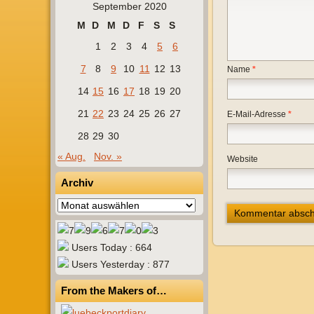
September 2020
M
D
M
D
F
S
S
1
2
3
4
5
6
7
8
9
10
11
12
13
Name
*
14
15
16
17
18
19
20
21
22
23
24
25
26
27
E-Mail-Adresse
*
28
29
30
« Aug.
Nov. »
Website
Archiv
Archiv
Users Today : 664
Users Yesterday : 877
From the Makers of…