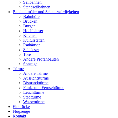
Seilbahnen
Standseilbahnen
Baudenkmäler und Sehenswürdigkeiten
Bahnhöfe
Brücken
Burgen
Hochhäuser
Kirchen
Kulturstätten
Rathäuser
Schlösser
Tore
Andere Profanbauten
Sonstige
Türme
Andere Türme
Aussichtstürme
Bismarcktürme
Funk- und Fernsehtürme
Leuchttürme
Stadttürme
Wassertürme
Eindrücke
Flugzeuge
Kontakt