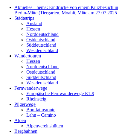
Aktuelles Thema: Eindrücke von einem Kurzbesuch in
Berlin-Mitte (Tiergarten, Moabit, Mitte am 27.07.2025
Städtetrips
Ausland
Hessen
Norddeutschland
Ostdeutschland
Süddeutschland
Westdeutschland
Wandertouren
Hessen
Norddeutschland
Ostdeutschland
Süddeutschland
Westdeutschland
Fernwanderwege
Europäische Fernwanderwege E1-9
Rheinsteig
Pilgerwege
Bonifatiusroute
Lahn – Camino
Alpen
Alpenvereinshütten
Bergbahnen