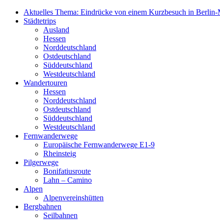
Aktuelles Thema: Eindrücke von einem Kurzbesuch in Berlin-M
Städtetrips
Ausland
Hessen
Norddeutschland
Ostdeutschland
Süddeutschland
Westdeutschland
Wandertouren
Hessen
Norddeutschland
Ostdeutschland
Süddeutschland
Westdeutschland
Fernwanderwege
Europäische Fernwanderwege E1-9
Rheinsteig
Pilgerwege
Bonifatiusroute
Lahn – Camino
Alpen
Alpenvereinshütten
Bergbahnen
Seilbahnen