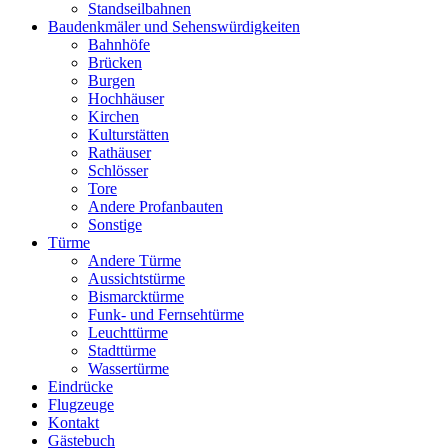
Standseilbahnen
Baudenkmäler und Sehenswürdigkeiten
Bahnhöfe
Brücken
Burgen
Hochhäuser
Kirchen
Kulturstätten
Rathäuser
Schlösser
Tore
Andere Profanbauten
Sonstige
Türme
Andere Türme
Aussichtstürme
Bismarcktürme
Funk- und Fernsehtürme
Leuchttürme
Stadttürme
Wassertürme
Eindrücke
Flugzeuge
Kontakt
Gästebuch