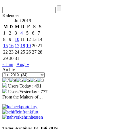
Kalender
Juli 2019
M
D
M
D
F
S
S
1
2
3
4
5
6
7
8
9
10
11
12
13
14
15
16
17
18
19
20
21
22
23
24
25
26
27
28
29
30
31
« Juni
Aug. »
Archiv
Archiv
Users Today : 491
Users Yesterday : 777
From the Makers of…
Tages-Archive:
18. Juli 2019