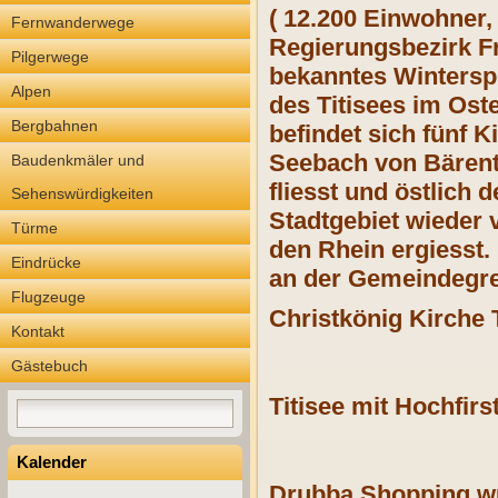
( 12.200 Einwohner
Fernwanderwege
Regierungsbezirk Fr
Pilgerwege
bekanntes Winterspo
Alpen
des Titisees im Ost
Bergbahnen
befindet sich fünf K
Seebach von Bärenta
Baudenkmäler und
fliesst und östlich
Sehenswürdigkeiten
Stadtgebiet wieder 
Türme
den Rhein ergiesst.
Eindrücke
an der Gemeindegre
Flugzeuge
Christkönig Kirche T
Kontakt
Gästebuch
Titisee mit Hochfir
Kalender
Drubba Shopping wu