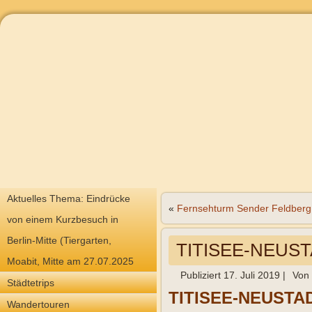
Aktuelles Thema: Eindrücke
«
Fernsehturm Sender Feldberg
von einem Kurzbesuch in
Berlin-Mitte (Tiergarten,
TITISEE-NEUS
Moabit, Mitte am 27.07.2025
Publiziert
17. Juli 2019
|
Von
Städtetrips
TITISEE-NEUSTA
Wandertouren