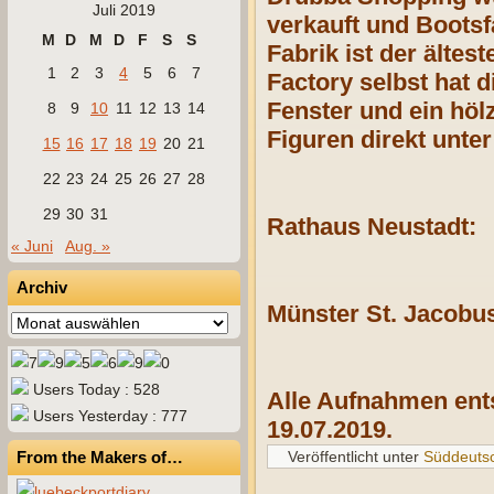
Juli 2019
verkauft und Boots
M
D
M
D
F
S
S
Fabrik ist der älte
1
2
3
4
5
6
7
Factory selbst hat 
Fenster und ein höl
8
9
10
11
12
13
14
Figuren direkt unte
15
16
17
18
19
20
21
22
23
24
25
26
27
28
29
30
31
Rathaus Neustadt:
« Juni
Aug. »
Archiv
Münster St. Jacobu
Archiv
Users Today : 528
Alle Aufnahmen ent
Users Yesterday : 777
19.07.2019.
From the Makers of…
Veröffentlicht unter
Süddeuts