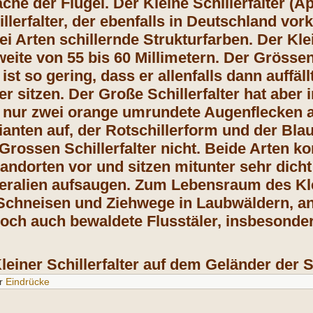
che der Flügel. Der Kleine Schillerfalter (Ap
llerfalter, der ebenfalls in Deutschland vo
ei Arten schillernde Strukturfarben. Der Klei
eite von 55 bis 60 Millimetern. Der Gröss
r ist so gering, dass er allenfalls dann auffäl
r sitzen. Der Große Schillerfalter hat aber
r nur zwei orange umrundete Augenflecken auf
ianten auf, der Rotschillerform und der Blau
 Grossen Schillerfalter nicht. Beide Arten
andorten vor und sitzen mitunter sehr dicht
eralien aufsaugen. Zum Lebensraum des Klei
Schneisen und Ziehwege in Laubwäldern, an
och auch bewaldete Flusstäler, insbesonde
Kleiner Schillerfalter auf dem Geländer der
r
Eindrücke