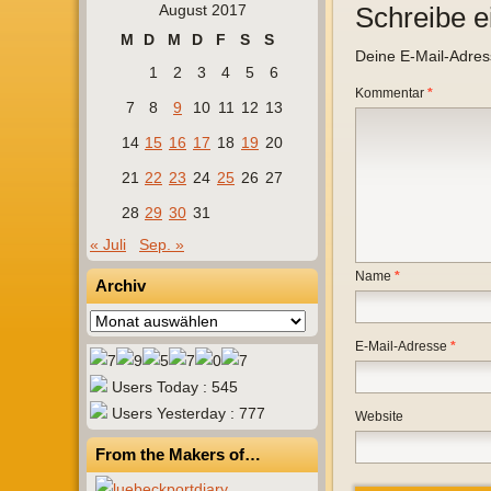
August 2017
Schreibe 
M
D
M
D
F
S
S
Deine E-Mail-Adresse
1
2
3
4
5
6
Kommentar
*
7
8
9
10
11
12
13
14
15
16
17
18
19
20
21
22
23
24
25
26
27
28
29
30
31
« Juli
Sep. »
Name
*
Archiv
Archiv
E-Mail-Adresse
*
Users Today : 545
Users Yesterday : 777
Website
From the Makers of…