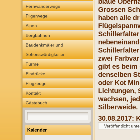
blaue Oberflä
Fernwanderwege
Grossen Schi
Pilgerwege
haben alle dr
Flügelspannw
Alpen
Schillerfalte
Bergbahnen
nebeneinande
Baudenkmäler und
Schillerfalte
Sehenswürdigkeiten
zwei Farbvar
Türme
gibt es beim
denselben St
Eindrücke
oder Kot Min
Flugzeuge
Lichtungen, 
Kontakt
wachsen, jed
Gästebuch
Silberweide.
30.08.2017: 
Veröffentlicht unte
Kalender