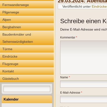
29.03.2024:
Abendta
Fernwanderwege
Veröffentlicht unter
Eindrücke
Pilgerwege
Schreibe einen 
Alpen
Bergbahnen
Deine E-Mail-Adresse wird nicht
Baudenkmäler und
Kommentar
*
Sehenswürdigkeiten
Türme
Eindrücke
Flugzeuge
Kontakt
Name
*
Gästebuch
E-Mail-Adresse
*
Kalender