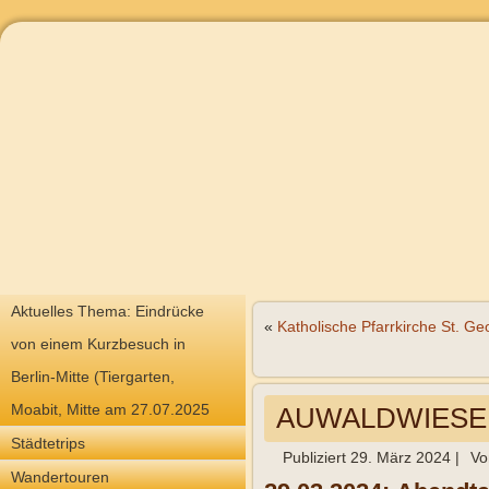
Aktuelles Thema: Eindrücke
«
Katholische Pfarrkirche St. G
von einem Kurzbesuch in
Berlin-Mitte (Tiergarten,
Moabit, Mitte am 27.07.2025
AUWALDWIESEN a
Städtetrips
Publiziert
29. März 2024
|
Vo
Wandertouren