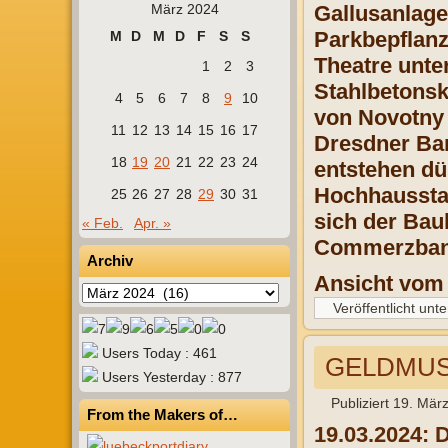
März 2024
Gallusanlage
Parkbepflanzu
M
D
M
D
F
S
S
Theatre unte
1
2
3
Stahlbetonsk
4
5
6
7
8
9
10
von Novotny 
11
12
13
14
15
16
17
Dresdner Ban
18
19
20
21
22
23
24
entstehen dü
Hochhausstan
25
26
27
28
29
30
31
sich der Bau
« Feb.
Apr. »
Commerzbank
Archiv
Ansicht vom
Archiv
Veröffentlicht unte
Users Today : 461
GELDMUSE
Users Yesterday : 877
Publiziert
19. Mär
From the Makers of…
19.03.2024: 