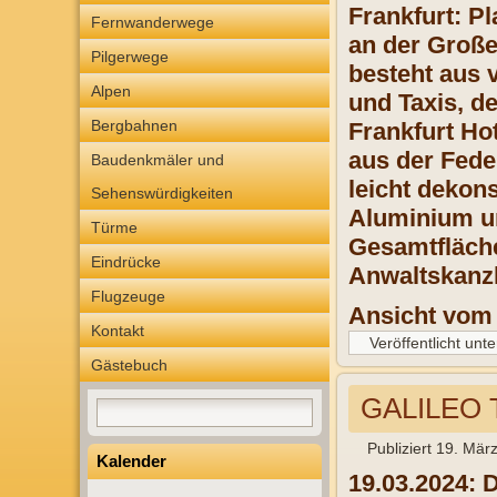
Frankfurt: P
Fernwanderwege
an der Große
Pilgerwege
besteht aus 
Alpen
und Taxis, d
Bergbahnen
Frankfurt Ho
aus der Fede
Baudenkmäler und
leicht dekon
Sehenswürdigkeiten
Aluminium un
Türme
Gesamtfläche
Eindrücke
Anwaltskanz
Flugzeuge
Ansicht vom
Kontakt
Veröffentlicht unte
Gästebuch
GALILEO T
Publiziert
19. Mär
Kalender
19.03.2024: 