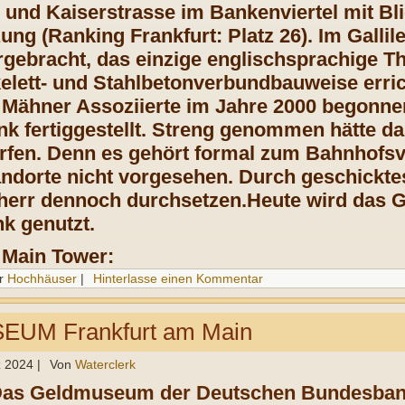
 und Kaiserstrasse im Bankenviertel mit Bli
ng (Ranking Frankfurt: Platz 26). Im Gallil
rgebracht, das einzige englischsprachige Th
elett- und Stahlbetonverbundbauweise err
Mähner Assoziierte im Jahre 2000 begonnen
k fertiggestellt. Streng genommen hätte d
rfen. Denn es gehört formal zum Bahnhofsvi
dorte nicht vorgesehen. Durch geschicktes
herr dennoch durchsetzen.Heute wird das G
 genutzt.
 Main Tower:
r
Hochhäuser
|
Hinterlasse einen Kommentar
UM Frankfurt am Main
z 2024
|
Von
Waterclerk
Das Geldmuseum der Deutschen Bundesbank 