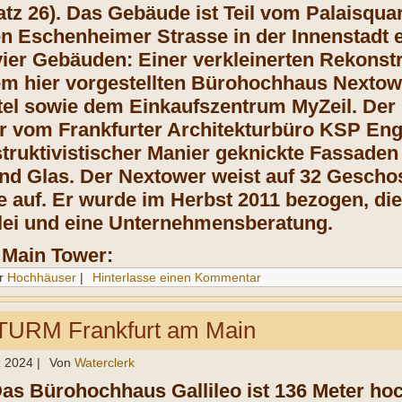
latz 26). Das Gebäude ist Teil vom Palaisqua
n Eschenheimer Strasse in der Innenstadt e
vier Gebäuden: Einer verkleinerten Rekonst
em hier vorgestellten Bürohochhaus Nexto
tel sowie dem Einkaufszentrum MyZeil. Der
r vom Frankfurter Architekturbüro KSP En
struktivistischer Manier geknickte Fassad
d Glas. Der Nextower weist auf 32 Gescho
 auf. Er wurde im Herbst 2011 bezogen, die
lei und eine Unternehmensberatung.
 Main Tower
:
r
Hochhäuser
|
Hinterlasse einen Kommentar
URM Frankfurt am Main
z 2024
|
Von
Waterclerk
Das Bürohochhaus Gallileo ist 136 Meter hoc