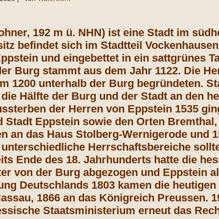
ohner, 192 m ü. NHN) ist eine Stadt im süd
tz befindet sich im Stadtteil Vockenhausen.
pstein und eingebettet in ein sattgrünes Ta
r Burg stammt aus dem Jahr 1122. Die Her
um 1200 unterhalb der Burg begründeten. Sta
die Hälfte der Burg und der Stadt an den h
sterben der Herren von Eppstein 1535 ging
 Stadt Eppstein sowie den Orten Bremthal,
 an das Haus Stolberg-Wernigerode und 15
i unterschiedliche Herrschaftsbereiche soll
eits Ende des 18. Jahrhunderts hatte die h
ter von der Burg abgezogen und Eppstein al
ng Deutschlands 1803 kamen die heutigen E
assau, 1866 an das Königreich Preussen. 
ssische Staatsministerium erneut das Rec