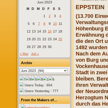
Juni 2023
EPPSTEIN
M
D
M
D
F
S
S
(13.700 Einw
1
2
3
4
Verwaltungssi
5
6
7
8
9
10
11
Höhenburg Ep
12
13
14
15
16
17
18
Erwähnung de
19
20
21
22
23
24
25
die den Ort 
1492 wurden 
26
27
28
29
30
Nach dem Aus
« Mai
Juli »
von Burg und
Archiv
Vockenhausen
Archiv
Stadt in zwe
bleiben. Ber
ihren Verwal
Users Today : 654
der Neuordnu
Users Yesterday : 777
Herzogtum N
From the Makers of…
durch das He