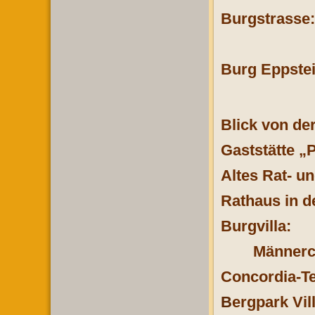
Burgstrasse:
Burg Eppstei
Blick von de
Gaststätte „P
Altes Rat- u
Rathaus in d
Burgvilla:
Männerc
Concordia-T
B
ergpark Vil