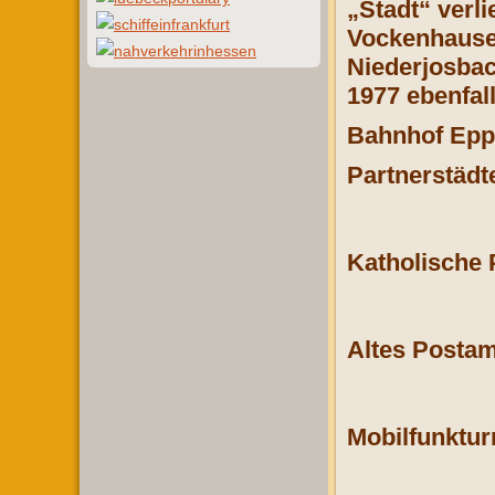
„Stadt“ verl
Vockenhause
Niederjosbac
1977 ebenfall
Bahnhof Epp
Partnerstädt
Katholische P
Altes Postam
Mobilfunktur