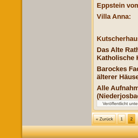
Eppstein vo
Villa Anna:
Kutscherhau
Das Alte Rat
Katholische 
Barockes Fac
älterer Häus
Alle Aufnahm
(Niederjosba
Veröffentlicht unte
« Zurück
1
2