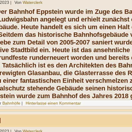
 2023
|
Von
Waterclerk
Der Bahnhof Eppstein wurde im Zuge des B
udwigsbahn angelegt und erhielt zunächst 
ude. Heute handelt es sich um einen Halt 
Seitdem das historische Bahnhofsgebäude v
iebe zum Detail von 2005-2007 saniert wurde
ktive Stadtbild ein. Heute ist das ansehnli
Grundfeste runderneuert worden und bereits 
 Tatsächlich ist es den Architekten des Bah
rewigten Glasanbau, die Glasterrasse des 
u einer fantastischen Einheit verschmelzen 
alschutz stehende Gebäude seinen histori
stein wurde zum Bahnhof des Jahres 2018 g
r
Bahnhöfe
|
Hinterlasse einen Kommentar
N
 2023
|
Von
Waterclerk