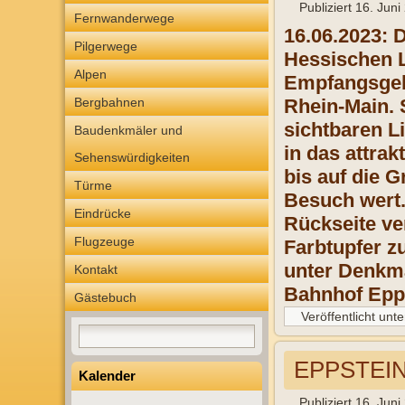
Publiziert
16. Juni
Fernwanderwege
16.06.2023: 
Pilgerwege
Hessischen L
Alpen
Empfangsgebä
Bergbahnen
Rhein-Main. 
sichtbaren L
Baudenkmäler und
in das attra
Sehenswürdigkeiten
bis auf die 
Türme
Besuch wert.
Eindrücke
Rückseite ve
Flugzeuge
Farbtupfer z
unter Denkm
Kontakt
Bahnhof Epp
Gästebuch
Veröffentlicht unte
EPPSTEI
Kalender
Publiziert
16. Juni