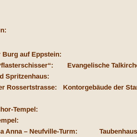
n:
r Burg auf Eppstein:
flasterschisser“:
Evangelische Talkirch
nd Spritzenhaus:
er Rossertstrasse:
Kontorgebäude der Stan
hor-Tempel:
empel:
la Anna – Neufville-Turm:
Taubenhaus