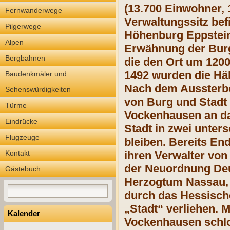
(13.700 Einwohner, 
Fernwanderwege
Verwaltungssitz befi
Pilgerwege
Höhenburg Eppstein 
Alpen
Erwähnung der Burg
Bergbahnen
die den Ort um 1200
1492 wurden die Häl
Baudenkmäler und
Nach dem Aussterbe
Sehenswürdigkeiten
von Burg und Stadt 
Türme
Vockenhausen an da
Eindrücke
Stadt in zwei unter
Flugzeuge
bleiben. Bereits En
Kontakt
ihren Verwalter von
der Neuordnung Deu
Gästebuch
Herzogtum Nassau, 
durch das Hessisch
„Stadt“ verliehen. 
Kalender
Vockenhausen schlo