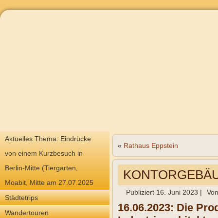
Aktuelles Thema: Eindrücke
«
Rathaus Eppstein
von einem Kurzbesuch in
Berlin-Mitte (Tiergarten,
KONTORGEBÄUD
Moabit, Mitte am 27.07.2025
Publiziert
16. Juni 2023
|
Vo
Städtetrips
16.06.2023: Die Pro
Wandertouren