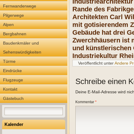
Industriearchitektu
Fernwanderwege
Rande des Fabrikge
Pilgerwege
Architekten Carl Wi
mit gotisierendem 
Alpen
Gebäude hat drei Ge
Bergbahnen
Zwerchhäusern ist m
Baudenkmäler und
und künstlerischen 
Sehenswürdigkeiten
Industriekultur Rhe
Türme
Veröffentlicht unter
Andere Pr
Eindrücke
Schreibe einen 
Flugzeuge
Kontakt
Deine E-Mail-Adresse wird nicht
Gästebuch
Kommentar
*
Kalender