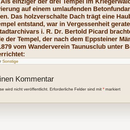
 Als einziger der drei Tempel im Kriegerwal
ierung auf einem umlaufenden Betonfundam
en. Das holzverschalte Dach trägt eine Ha
mpel entstand, war in Vergessenheit gerat
adtarchivars i. R. Dr. Bertold Picard bracht
e der Tempel, der nach dem Eppsteiner Mä
 1879 vom Wanderverein Taunusclub unter Be
rrichtet:
r
Sonstige
einen Kommentar
 wird nicht veröffentlicht.
Erforderliche Felder sind mit
*
markiert