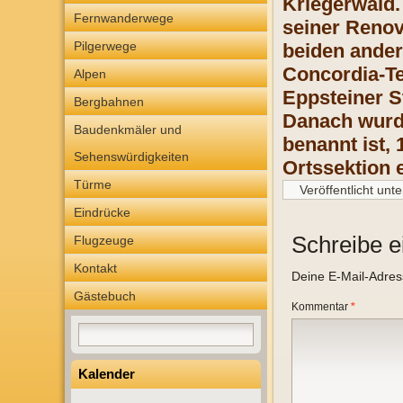
Kriegerwald.
Fernwanderwege
seiner Renov
Pilgerwege
beiden ander
Concordia-Te
Alpen
Eppsteiner St
Bergbahnen
Danach wurd
Baudenkmäler und
benannt ist,
Sehenswürdigkeiten
Ortssektion e
Türme
Veröffentlicht unte
Eindrücke
Schreibe 
Flugzeuge
Kontakt
Deine E-Mail-Adresse
Gästebuch
Kommentar
*
Kalender