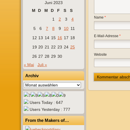
Juni 2023
M
D
M
D
F
S
S
Name
*
1
2
3
4
5
6
7
8
9
10
11
E-Mail-Adresse
*
12
13
14
15
16
17
18
19
20
21
22
23
24
25
Website
26
27
28
29
30
« Mai
Juli »
Archiv
Archiv
Users Today : 647
Users Yesterday : 777
From the Makers of…