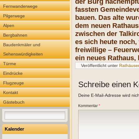
der Burg nachempfu
Fernwanderwege
fassten Gemeindeve
Pilgerwege
bauen. Das alte wur
dem neuen Rathaus, 
Alpen
zwischen der Talkir
Bergbahnen
es sich heute noch
Baudenkmäler und
freiwillige – Feuer
Sehenswürdigkeiten
ein neues Rathaus, 
Türme
Veröffentlicht unter
Rathäuse
Eindrücke
Schreibe einen 
Flugzeuge
Kontakt
Deine E-Mail-Adresse wird nicht
Gästebuch
Kommentar
*
Kalender