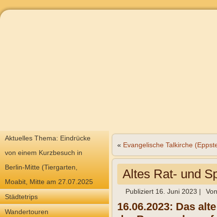
Aktuelles Thema: Eindrücke
«
Evangelische Talkirche (Eppste
von einem Kurzbesuch in
Berlin-Mitte (Tiergarten,
Altes Rat- und S
Moabit, Mitte am 27.07.2025
Publiziert
16. Juni 2023
|
Vo
Städtetrips
16.06.2023: Das alt
Wandertouren