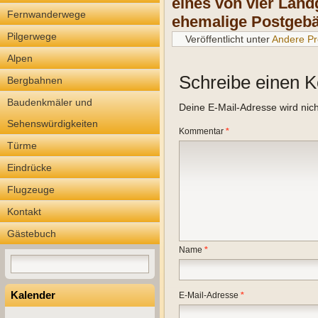
eines von vier Land
Fernwanderwege
ehemalige Postgebä
Pilgerwege
Veröffentlicht unter
Andere Pr
Alpen
Schreibe einen 
Bergbahnen
Baudenkmäler und
Deine E-Mail-Adresse wird nicht
Sehenswürdigkeiten
Kommentar
*
Türme
Eindrücke
Flugzeuge
Kontakt
Gästebuch
Name
*
Kalender
E-Mail-Adresse
*