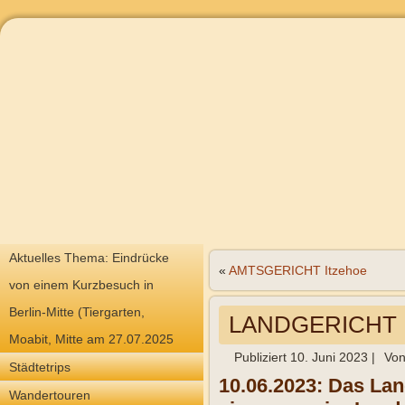
Aktuelles Thema: Eindrücke
«
AMTSGERICHT Itzehoe
von einem Kurzbesuch in
Berlin-Mitte (Tiergarten,
LANDGERICHT I
Moabit, Mitte am 27.07.2025
Publiziert
10. Juni 2023
|
Vo
Städtetrips
10.06.2023: Das Land
Wandertouren