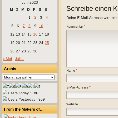
Juni 2023
Schreibe einen 
M
D
M
D
F
S
S
1
2
3
4
Deine E-Mail-Adresse wird nicht
5
6
7
8
9
10
11
Kommentar
*
12
13
14
15
16
17
18
19
20
21
22
23
24
25
26
27
28
29
30
« Mai
Juli »
Archiv
Name
*
Archiv
E-Mail-Adresse
*
Users Today : 186
Users Yesterday : 959
Website
From the Makers of…