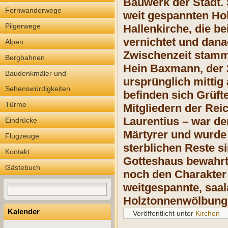
Bauwerk der Stadt. 
Fernwanderwege
weit gespannten Hol
Pilgerwege
Hallenkirche, die 
vernichtet und dana
Alpen
Zwischenzeit stamm
Bergbahnen
Hein Baxmann, der 2
Baudenkmäler und
ursprünglich mittig
Sehenswürdigkeiten
befinden sich Grüft
Türme
Mitgliedern der Rei
Laurentius – war der
Eindrücke
Märtyrer und wurde 
Flugzeuge
sterblichen Reste s
Kontakt
Gotteshaus bewahrt
Gästebuch
noch den Charakter 
weitgespannte, saala
Holztonnenwölbung
Kalender
Veröffentlicht unter
Kirchen