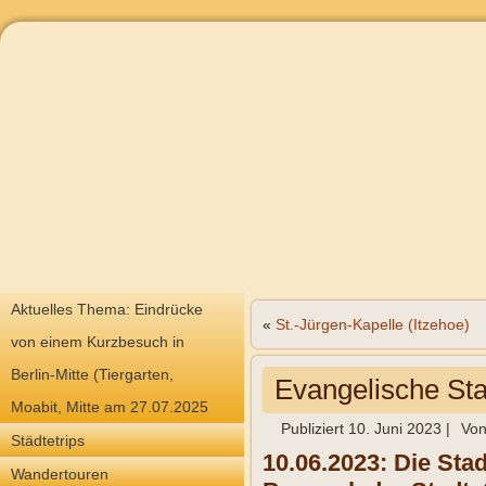
Aktuelles Thema: Eindrücke
«
St.-Jürgen-Kapelle (Itzehoe)
von einem Kurzbesuch in
Berlin-Mitte (Tiergarten,
Evangelische Stad
Moabit, Mitte am 27.07.2025
Publiziert
10. Juni 2023
|
Vo
Städtetrips
10.06.2023: Die Stad
Wandertouren