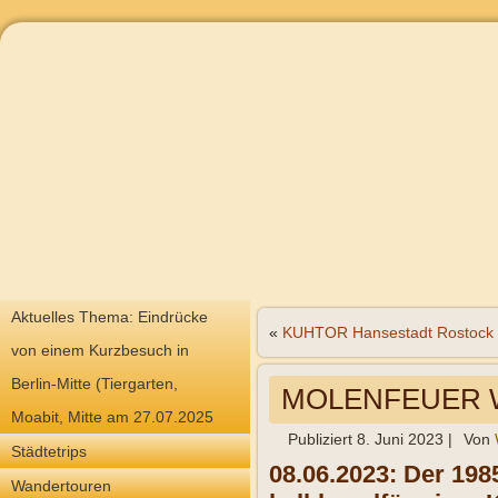
Aktuelles Thema: Eindrücke
«
KUHTOR Hansestadt Rostock
von einem Kurzbesuch in
Berlin-Mitte (Tiergarten,
MOLENFEUER
Moabit, Mitte am 27.07.2025
Publiziert
8. Juni 2023
|
Von
Städtetrips
08.06.2023: Der 198
Wandertouren