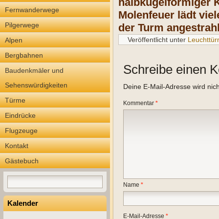
halbkugelförmiger 
Fernwanderwege
Molenfeuer lädt vie
Pilgerwege
der Turm angestrah
Veröffentlicht unter
Leuchttü
Alpen
Bergbahnen
Schreibe einen 
Baudenkmäler und
Sehenswürdigkeiten
Deine E-Mail-Adresse wird nicht
Türme
Kommentar
*
Eindrücke
Flugzeuge
Kontakt
Gästebuch
Name
*
Kalender
E-Mail-Adresse
*