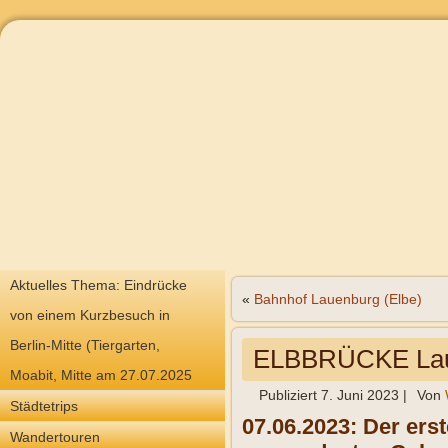
Aktuelles Thema: Eindrücke
«
Bahnhof Lauenburg (Elbe)
von einem Kurzbesuch in
Berlin-Mitte (Tiergarten,
ELBBRÜCKE Lau
Moabit, Mitte am 27.07.2025
Publiziert
7. Juni 2023
|
Von
Städtetrips
07.06.2023: Der ers
Wandertouren