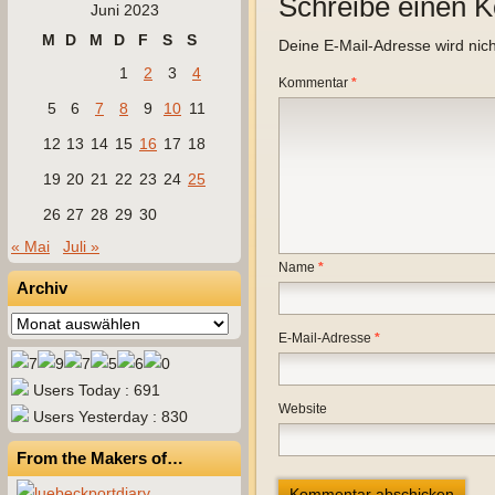
Schreibe einen 
Juni 2023
M
D
M
D
F
S
S
Deine E-Mail-Adresse wird nicht
1
2
3
4
Kommentar
*
5
6
7
8
9
10
11
12
13
14
15
16
17
18
19
20
21
22
23
24
25
26
27
28
29
30
« Mai
Juli »
Name
*
Archiv
Archiv
E-Mail-Adresse
*
Users Today : 691
Website
Users Yesterday : 830
From the Makers of…