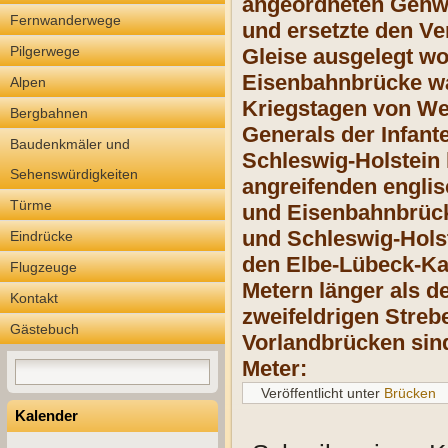
angeordneten Gehwe
Fernwanderwege
und ersetzte den Ve
Pilgerwege
Gleise ausgelegt wo
Eisenbahnbrücke war
Alpen
Kriegstagen von We
Bergbahnen
Generals der Infant
Baudenkmäler und
Schleswig-Holstein 
Sehenswürdigkeiten
angreifenden engli
Türme
und Eisenbahnbrück
und Schleswig-Holst
Eindrücke
den Elbe-Lübeck-Kan
Flugzeuge
Metern länger als d
Kontakt
zweifeldrigen Streb
Gästebuch
Vorlandbrücken sind
Meter:
Veröffentlicht unter
Brücken
Kalender