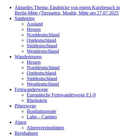
Aktuelles Thema: Eindrücke von einem Kurzbesuch in
Berlin-Mitte (Tiergarten, Moabit, Mitte am 27.07.2025
Städtetrips
Ausland
Hessen
Norddeutschland
Ostdeutschland
Süddeutschland
Westdeutschland
Wandertouren
Hessen
Norddeutschland
Ostdeutschland
Süddeutschland
Westdeutschland
Fernwanderwege
Europäische Fernwanderwege E1-9
Rheinsteig
Pilgerwege
Bonifatiusroute
Lahn – Camino
Alpen
Alpenvereinshütten
Bergbahnen