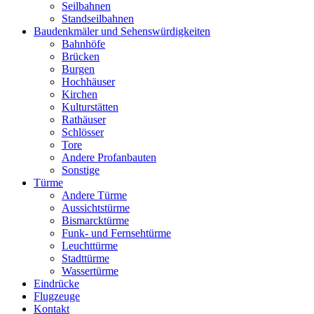
Seilbahnen
Standseilbahnen
Baudenkmäler und Sehenswürdigkeiten
Bahnhöfe
Brücken
Burgen
Hochhäuser
Kirchen
Kulturstätten
Rathäuser
Schlösser
Tore
Andere Profanbauten
Sonstige
Türme
Andere Türme
Aussichtstürme
Bismarcktürme
Funk- und Fernsehtürme
Leuchttürme
Stadttürme
Wassertürme
Eindrücke
Flugzeuge
Kontakt