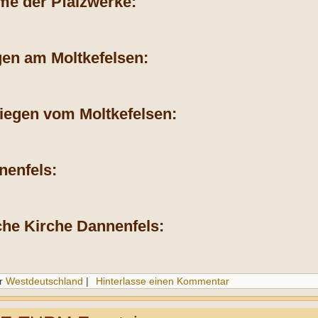
me der Pfalzwerke:
en am Moltkefelsen:
liegen vom Moltkefelsen:
nenfels:
che Kirche Dannenfels:
r
Westdeutschland
|
Hinterlasse einen Kommentar