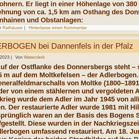
ohnern. Er liegt in einer Höhenlage von 380
hnung von ca. 1,5 km am Osthang des Don
nhainen und Obstanlagen:
r
Rathäuser
|
Hinterlasse einen Kommentar
BOGEN bei Dannenfels in der Pfalz
 2023
|
Von
Waterclerk
Auf der Ostflanke des Donnersbergs steht – 
 m auf dem Moltkefelsen – der Adlerbogen
neralfeldmarschalls von Moltke (1800–1891)
der von einem stählernen und vergoldeten A
krieg wurde dem Adler im Jahr 1945 von alli
. Der restaurierte Adler wurde 1981 mit Hi
sprünglich waren an der Basis des Bogens 
estellt. Diese wurden in der Nachkriegszeit
lerbogen umfassend restauriert. Am 18. Ju