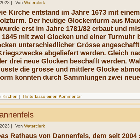
 2023
|
Von
Waterclerk
Die Kirche entstand im Jahre 1673 mit einem
Holzturm. Der heutige Glockenturm aus Ma
wurde erst im Jahre 1781/82 erbaut und miss
 1845 mit zwei Glocken und einer Turmuhr 
ocken unterschiedlicher Grösse angeschaff
Kriegszwecke abgeliefert werden. Gleich n
er drei neue Glocken beschafft werden. Wä
usste die grosse und mittlere Glocke abmo
orm konnten durch Sammlungen zwei neue 
r
Kirchen
|
Hinterlasse einen Kommentar
annenfels
 2023
|
Von
Waterclerk
Das Rathaus von Dannenfels, dem seit 2004 s