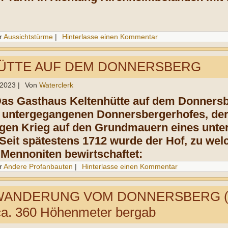
r
Aussichtstürme
|
Hinterlasse einen Kommentar
ÜTTE AUF DEM DONNERSBERG
 2023
|
Von
Waterclerk
Das Gasthaus Keltenhütte auf dem Donnersb
 untergegangenen Donnersbergerhofes, der
igen Krieg auf den Grundmauern eines unte
Seit spätestens 1712 wurde der Hof, zu wel
 Mennoniten bewirtschaftet:
r
Andere Profanbauten
|
Hinterlasse einen Kommentar
ANDERUNG VOM DONNERSBERG (8
ca. 360 Höhenmeter bergab