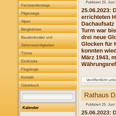
Publiziert
25. Juni
Fernwanderwege
25.06.2023: 
Pilgerwege
errichteten 
Alpen
Dachaufsatz 
Bergbahnen
Turm war bis
drei neue Gl
Baudenkmäler und
Glocken für 
Sehenswürdigkeiten
konnten wied
Türme
März 1943, m
Eindrücke
Währungsref
Flugzeuge
Kontakt
Veröffentlicht unte
Gästebuch
Rathaus D
Publiziert
25. Juni
Kalender
25.06.2023: 