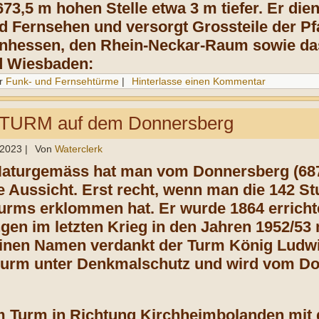
673,5 m hohen Stelle etwa 3 m tiefer. Er di
 Fernsehen und versorgt Grossteile der Pfal
nhessen, den Rhein-Neckar-Raum sowie das
d Wiesbaden:
r
Funk- und Fernsehtürme
|
Hinterlasse einen Kommentar
URM auf dem Donnersberg
 2023
|
Von
Waterclerk
Naturgemäss hat man vom Donnersberg (687
he Aussicht. Erst recht, wenn man die 142 S
urms erklommen hat. Er wurde 1864 erricht
en im letzten Krieg in den Jahren 1952/53
einen Namen verdankt der Turm König Ludwig 
turm unter Denkmalschutz und wird vom Don
 Turm in Richtung Kirchheimbolanden mit d