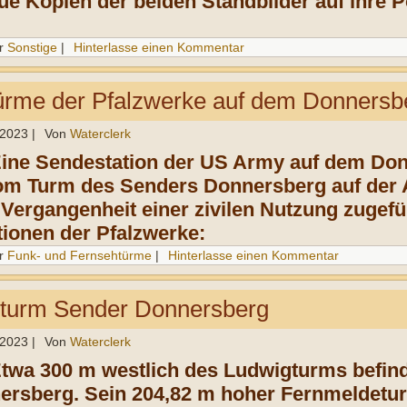
eue Kopien der beiden Standbilder auf ihre 
r
Sonstige
|
Hinterlasse einen Kommentar
türme der Pfalzwerke auf dem Donnersb
 2023
|
Von
Waterclerk
Eine Sendestation der US Army auf dem Don
om Turm des Senders Donnersberg auf der An
 Vergangenheit einer zivilen Nutzung zugefü
tionen der Pfalzwerke:
r
Funk- und Fernsehtürme
|
Hinterlasse einen Kommentar
turm Sender Donnersberg
 2023
|
Von
Waterclerk
Etwa 300 m westlich des Ludwigturms befinde
rsberg. Sein 204,82 m hoher Fernmeldeturm