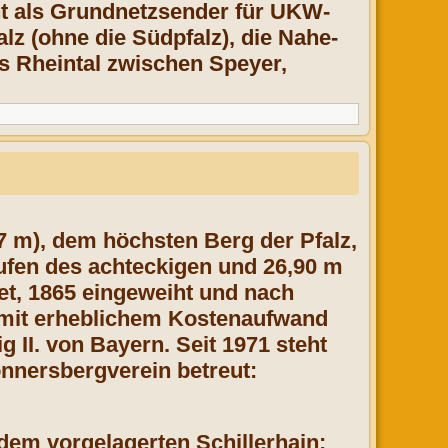
ent als Grundnetzsender für UKW-
z (ohne die Südpfalz), die Nahe-
 Rheintal zwischen Speyer,
 m), dem höchsten Berg der Pfalz,
tufen des achteckigen und 26,90 m
et, 1865 eingeweiht und nach
 mit erheblichem Kostenaufwand
II. von Bayern. Seit 1971 steht
nersbergverein betreut:
em vorgelagerten Schillerhain: