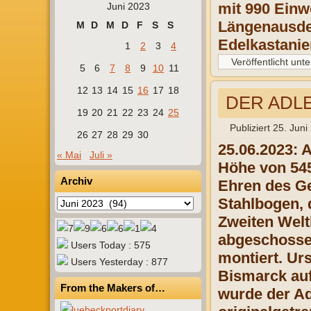
mit 990 Einw
Juni 2023
Längenausde
M
D
M
D
F
S
S
Edelkastanie
1
2
3
4
Veröffentlicht unte
5
6
7
8
9
10
11
12
13
14
15
16
17
18
DER ADLER
19
20
21
22
23
24
25
Publiziert
25. Juni
26
27
28
29
30
25.06.2023: 
« Mai
Juli »
Höhe von 545
Archiv
Ehren des Ge
Stahlbogen, 
Archiv
Zweiten Welt
abgeschossen
Users Today : 575
montiert. Ur
Users Yesterday : 877
Bismarck aufg
From the Makers of…
wurde der Ad