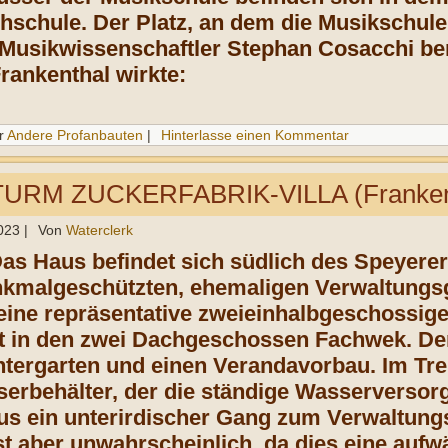
hschule. Der Platz, an dem die Musikschule
Musikwissenschaftler Stephan Cosacchi ben
Frankenthal wirkte:
r
Andere Profanbauten
|
Hinterlasse einen Kommentar
RM ZUCKERFABRIK-VILLA (Frankenth
023
|
Von
Waterclerk
Das Haus befindet sich südlich des Speyer
nkmalgeschützten, ehemaligen Verwaltungs
eine repräsentative zweieinhalbgeschossige 
t in den zwei Dachgeschossen Fachwek. Der
ntergarten und einen Verandavorbau. Im Tre
erbehälter, der die ständige Wasserversorgu
us ein unterirdischer Gang zum Verwaltung
st aber unwahrscheinlich, da dies eine auf