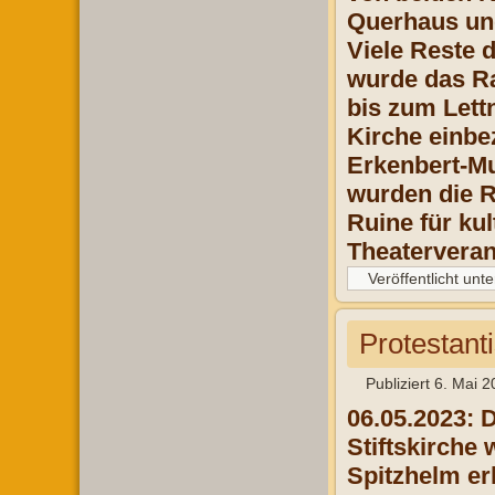
Querhaus und
Viele Reste 
wurde das Ra
bis zum Lett
Kirche einb
Erkenbert-Mu
wurden die Re
Ruine für ku
Theaterveran
Veröffentlicht unte
Protestant
Publiziert
6. Mai 2
06.05.2023: 
Stiftskirche
Spitzhelm er