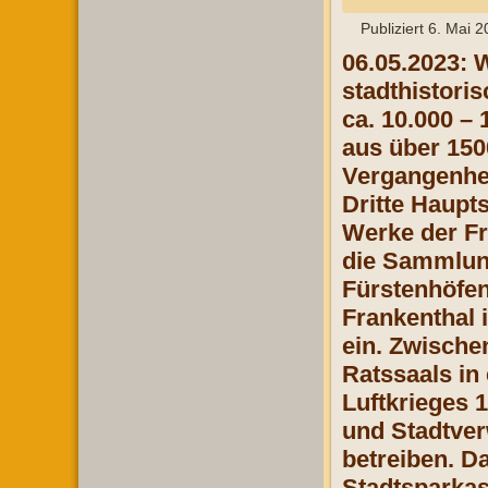
Publiziert
6. Mai 2
06.05.2023: W
stadthistor
ca. 10.000 –
aus über 150
Vergangenhei
Dritte Haupt
Werke der Fr
die Sammlung
Fürstenhöfen
Frankenthal 
ein. Zwische
Ratssaals in
Luftkrieges 
und Stadtver
betreiben. D
Stadtsparkas