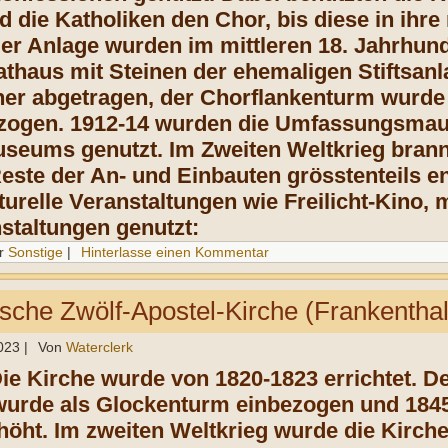
 die Katholiken den Chor, bis diese in ihre
der Anlage wurden im mittleren 18. Jahrhun
thaus mit Steinen der ehemaligen Stiftsanl
ner abgetragen, der Chorflankenturm wurde
ezogen. 1912-14 wurden die Umfassungsmau
seums genutzt. Im Zweiten Weltkrieg brann
ste der An- und Einbauten grösstenteils entf
lturelle Veranstaltungen wie Freilicht-Kino
staltungen genutzt:
r
Sonstige
|
Hinterlasse einen Kommentar
ische Zwölf-Apostel-Kirche (Frankenthal
023
|
Von
Waterclerk
Die Kirche wurde von 1820-1823 errichtet. 
 wurde als Glockenturm einbezogen und 184
höht. Im zweiten Weltkrieg wurde die Kirche