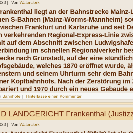
023
|
Von
Waterclerk
Frankenthal liegt an der Bahnstrecke Mainz
chen S-Bahnen (Mainz-Worms-Mannheim) sow
ischen Frankfurt und Karlsruhe und seit D
h verkehrenden Regional-Express-Linie zw
it auf dem Abschnitt zwischen Ludwigshafe
erbindung im schnellen Regionalverkehr bes
ecke nach Grünstadt, auf der eine stündlic
fsgebäude, welches 1870 eröffnet wurde, äh
nstern und seinem Uhrturm sehr dem Bah
er Kopfbahnhofs. Nach der Zerstörung im 
epariert und 1970 durch ein neues Gebäude e
r
Bahnhöfe
|
Hinterlasse einen Kommentar
 LANDGERICHT Frankenthal (Justizz
023
|
Von
Waterclerk