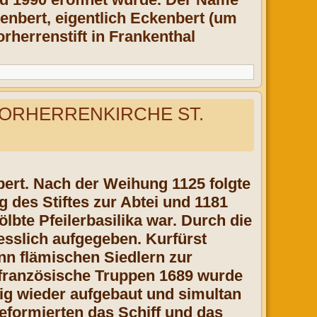
bert, eigentlich Eckenbert (um
rherrenstift in Frankenthal
HORHERRENKIRCHE ST.
bert. Nach der Weihung 1125 folgte
g des Stiftes zur Abtei und 1181
lbte Pfeilerbasilika war. Durch die
esslich aufgegeben. Kurfürst
dann flämischen Siedlern zur
 französische Truppen 1689 wurde
tig wieder aufgebaut und simultan
eformierten das Schiff und das