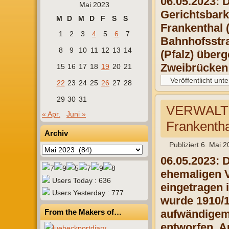
06.05.2023: D
Mai 2023
Gerichtsbark
M
D
M
D
F
S
S
Frankenthal 
1
2
3
4
5
6
7
Bahnhofsstra
8
9
10
11
12
13
14
(Pfalz) über
Zweibrücken
15
16
17
18
19
20
21
Veröffentlicht unte
22
23
24
25
26
27
28
29
30
31
VERWALT
« Apr.
Juni »
Frankentha
Archiv
Publiziert
6. Mai 2
Archiv
06.05.2023: 
ehemaligen V
Users Today : 636
eingetragen 
Users Yesterday : 777
wurde 1910/
From the Makers of…
aufwändigem 
entworfen. A