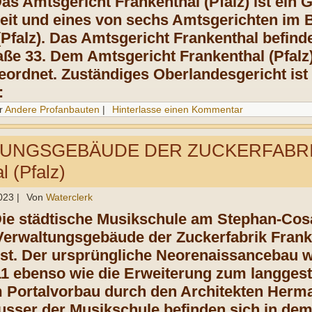
as Amtsgericht Frankenthal (Pfalz) ist ein 
eit und eines von sechs Amtsgerichten im 
(Pfalz). Das Amtsgericht Frankenthal befinde
ße 33. Dem Amtsgericht Frankenthal (Pfalz)
geordnet. Zuständiges Oberlandesgericht ist
:
r
Andere Profanbauten
|
Hinterlasse einen Kommentar
UNGSGEBÄUDE DER ZUCKERFABRI
l (Pfalz)
023
|
Von
Waterclerk
Die städtische Musikschule am Stephan-Cosa
erwaltungsgebäude der Zuckerfabrik Frank
ist. Der ursprüngliche Neorenaissancebau w
11 ebenso wie die Erweiterung zum langges
Portalvorbau durch den Architekten Herma
usser der Musikschule befinden sich in d