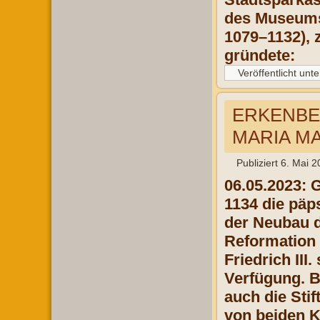
des Museums
1079–1132), 
gründete:
Veröffentlicht unte
ERKENBE
MARIA MA
Publiziert
6. Mai 2
06.05.2023: 
1134 die päps
der Neubau de
Reformation 
Friedrich III
Verfügung. B
auch die Sti
von beiden K