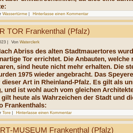
te:
r
Wassertürme
|
Hinterlasse einen Kommentar
TOR Frankenthal (Pfalz)
023
|
Von
Waterclerk
Nach Abriss des alten Stadtmauertores wurd
artige Tor errichtet. Die Anbauten, welche 
ren, sind heute nicht mehr erhalten. Die s
wurden 1975 wieder angebracht. Das Speyerer
 dieser Art in Rheinland-Pfalz. Es gilt als u
g, und ist wohl auch vom gleichen Architek
 gilt heute als Wahrzeichen der Stadt und di
go Frankenthals:
r
Tore
|
Hinterlasse einen Kommentar
T-MUSEUM Frankenthal (Pfalz)