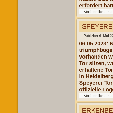
erfordert hät
Veröffentlicht unte
SPEYERER 
Publiziert
6. Mai 2
06.05.2023: 
triumphbogen
vorhanden wa
Tor sitzen, 
erhaltene Tor
in Heidelber
Speyerer Tor
offizielle Lo
Veröffentlicht unte
ERKENBER