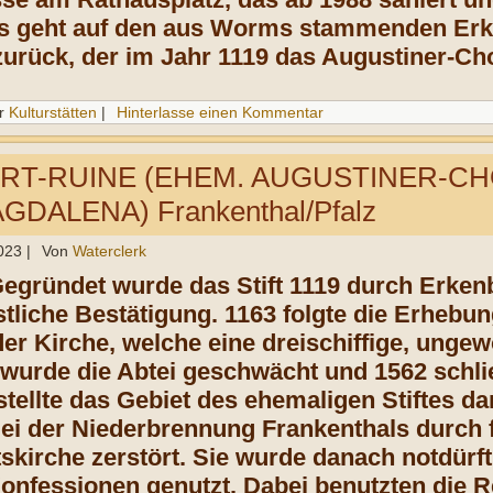
 geht auf den aus Worms stammenden Erken
zurück, der im Jahr 1119 das Augustiner-Cho
r
Kulturstätten
|
Hinterlasse einen Kommentar
RT-RUINE (EHEM. AUGUSTINER-C
GDALENA) Frankenthal/Pfalz
023
|
Von
Waterclerk
Gegründet wurde das Stift 1119 durch Erken
tliche Bestätigung. 1163 folgte die Erhebun
r Kirche, welche eine dreischiffige, ungewö
wurde die Abtei geschwächt und 1562 schli
. stellte das Gebiet des ehemaligen Stiftes 
ei der Niederbrennung Frankenthals durch
ftskirche zerstört. Sie wurde danach notdürf
onfessionen genutzt. Dabei benutzten die R