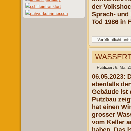
der Volkshoc
Sprach- und 
Tod 1986 in 
Veröffentlicht unte
WASSERTU
Publiziert
6. Mai 2
06.05.2023: 
ebenfalls de
Gebäude ist 
Putzbau zeig
hat einen Wi
grosser Wass
vom Keller a
haben. Das i