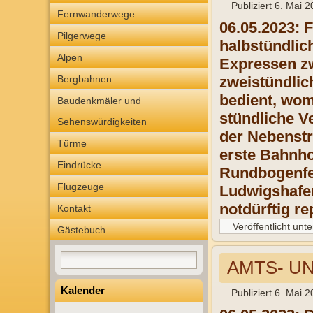
Publiziert
6. Mai 2
Fernwanderwege
06.05.2023: 
Pilgerwege
halbstündli
Alpen
Expressen zw
Bergbahnen
zweistündlic
bedient, wom
Baudenkmäler und
stündliche V
Sehenswürdigkeiten
der Nebenstr
Türme
erste Bahnho
Eindrücke
Rundbogenfe
Flugzeuge
Ludwigshafen
notdürftig r
Kontakt
Veröffentlicht unte
Gästebuch
AMTS- UND
Kalender
Publiziert
6. Mai 2