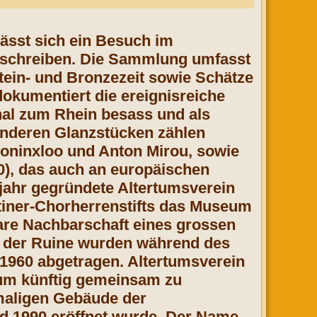
lässt sich ein Besuch im
eschreiben. Die Sammlung umfasst
Stein- und Bronzezeit sowie Schätze
dokumentiert die ereignisreiche
anal zum Rhein besass und als
onderen Glanzstücken zählen
Coninxloo und Anton Mirou, sowie
0), das auch an europäischen
jahr gegründete Altertumsverein
tiner-Chorherrenstifts das Museum
bare Nachbarschaft eines grossen
e der Ruine wurden während des
 1960 abgetragen. Altertumsverein
eum künftig gemeinsam zu
emaligen Gebäude der
nd 1990 eröffnet wurde. Der Name