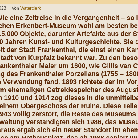
023
|
Von
Waterclerk
ie eine Zeitreise in die Vergangenheit – so 
ischen Erkenbert-Museum wohl am besten b
 15.000 Objekte, darunter Artefakte aus der 
0 Jahren Kunst- und Kulturgeschichte. Sie 
t der Stadt Frankenthal, die einst einen K
stadt von Kurpfalz bekannt war. Zu den bes
ankenthaler Maler um 1600, wie Gillis van 
 des Frankenthaler Porzellans (1755 – 180
 Verwendung fand. 1893 richtete der im Vor
im ehemaligen Getreidespeicher des Augus
n 1910 und 1914 zog dieses in die unmittel
 einem Obergeschoss der Ruine. Diese Teil
1943 völlig zerstört, die Reste des Museums
waltung verständigten sich 1986, das Mus
araus ergab sich ein neuer Standort im eh
se am Rathausplatz, das ab 1988 saniert u